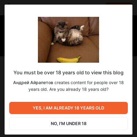
LOG IN
EN
Follow
You must be over 18 years old to view this blog
Андрей Айрапетов
Андрей Айрапетов
creates content for people over 18
создаёт комедию
years old. Are you already 18 years old?
993
subscribers
79
posts
YES, I AM ALREADY 18 YEARS OLD
NO, I'M UNDER 18
SUBSCRIBE