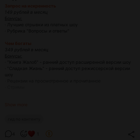
Запрос на искренность
149 рублей в месяц
Бонусы:
· Лучшие отрывки из платных шоу
· Рубрика "Вопросы и ответы"
Чем богаты
349 рублей в месяц
Бонусы:
· "Книга Жалоб" - ранний доступ расширенной версии шоу
· "Сладкая Жизнь" - ранний доступ режиссерской версии
шоу
· Рецензии на просмотренное и прочитанное
· Стримы
Счастливый человек
Show more
799 рублей в месяц
Бонусы:
· "Книга Жалоб" - спецвыпуски
гид по контенту
· "Линза Френеля" - ранний доступ режиссерской версии
шоу
4
1
· Доступ в приватный чат