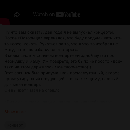
Ну что вам сказать, два года я не выпускал концерты.
После «Позорища» зарекался, что буду придумывать что-
то новое, искать. Ручаться за то, что я что-то изобрел не
могу, но точно избавился от старого.
В моем шестом сольном концерте ни одной шутки про
Чернушку и маму. Уж поверьте, это было не просто - все-
таки на этом держалось мое творчество)))
Этот сольник был придуман как промежуточный, скорее
промоутирующий следующий - по-настоящему, важный
для меня концерт.
Он выйдет 1 мая на спешлс
«Пикми нигилизм» задумывался как микстейп шуток,
которые ну никак не вставали в другой концерт, но
Show more
получилась очень цельная, крепкая и смешная работа! По
вайбу напоминает скорее «40 минут секса с самим собой»,
а это мой любимый концерт из всех. Такой же
концерт