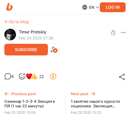
LOG IN
EN
Go to blog
Timur Protskiy
Feb 24 2020 07:38
SUBSCRIBE
Андрей Курпатов - разбор
Level required:
6
22
соционического типа (43 минуты)
🔮 Божественный уровень ⭐⭐⭐⭐⭐
Андрей Курпатов - разбор соционического типа (43
UNLOCK POST
минуты)
Previous post
Next post
Семинар 1-2-3-4 Эмоция в
1 занятие нашего курса по
ПЙ (1 час 22 минуты)
соционике. Эволюция
соционики (45 минут)
Feb 20 2020 13:06
Feb 28 2020 12:23