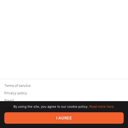
Terms of service
Privacy policy
Brand
By using the site, you agree to our cookie policy.
Read more here.
Support
© 2026 Zaya Solutions Limited. All rights reserved. All trademarks
I AGREE
are the property of their respective owners.