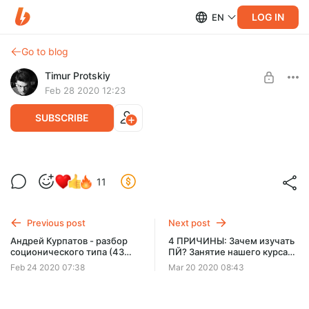
LOG IN
EN
Go to blog
Timur Protskiy
Feb 28 2020 12:23
SUBSCRIBE
1 занятие нашего курса по соционике.
Level required:
11
Эволюция соционики (45 минут)
2 уровень ⭐⭐
1 занятие нашего курса по соционике. Эволюция соционики
UNLOCK POST
(45 минут)
Previous post
Next post
При покупке поста скидка 1000 р. на курс по соционике в
Андрей Курпатов - разбор
4 ПРИЧИНЫ: Зачем изучать
течение недели.
соционического типа (43
ПЙ? Занятие нашего курса
минуты)
(28 минут)
Feb 24 2020 07:38
Mar 20 2020 08:43