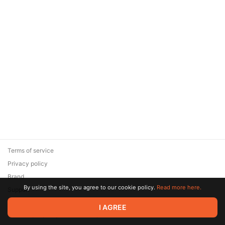
Terms of service
Privacy policy
Brand
By using the site, you agree to our cookie policy.
Read more here.
Support
© 2026 Zaya Solutions Limited. All rights reserved. All trademarks
I AGREE
are the property of their respective owners.