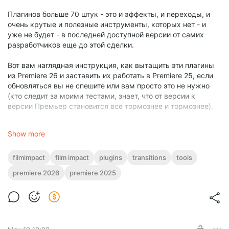
Плагинов больше 70 штук - это и эффекты, и переходы, и
очень крутые и полезные инструменты, которых нет - и
уже не будет - в последней доступной версии от самих
разработчиков еще до этой сделки.
Вот вам наглядная инструкция, как вытащить эти плагины
из Premiere 26 и заставить их работать в Premiere 25, если
обновляться вы не спешите или вам просто это не нужно
(кто следит за моими тестами, знает, что от версии к
версии Премьер становится все тормознее и тормознее).
1) Помимо текущей установленной у вас более старой
Show more
версии Премьера, ставите версию 26. Можно любую
последнюю, которая насегодня 26.3. Ломать ее, скорее
всего, не нужно, если у вас не лицензия.
filmimpact
film impact
plugins
transitions
tools
2) Идете в папку
C:\Program Files\Adobe\Adobe Premiere
premiere 2026
premiere 2025
Pro 2026\PlugIns\Common\FilmImpact
и копируете из нее
все плагины этих разработчиков.
3) После этого все скопированные файлы вставляем в
аналогичную папку Premiere 2025 года, а именно:
C:\Program Files\Adobe\Adobe Premiere Pro
2025\PlugIns\Common\FilmImpact