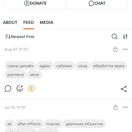
DONATE
CHAT
ABOUT
FEED
MEDIA
Newest First
Aug 07 21:01
Саунд-дизайн: как добавить
саунд-дизайн
аудио
субмикс
сенд
обработка звука
реверберацию, чтобы она не
premiere
send
заканчивалась на каждом звуке?
Level required:
Подписка благодарности. Sub of gratitude
Сделали саунд-дизайн и нужно добавить реверберацию на
весь трек, но она заканчивается тогда, когда звук
SUBSCRIBE
перестает звучать? Я научу.
Jul 10 11:10
Как удалять объекты на видео только в
ae
after effects
плагин
удаление объектов
Premiere