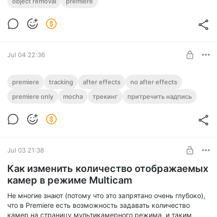
object removal
premiere
Level required:
Удаление объектов на видео в Premiere без AE и плагинов
Подписка благодарности. Sub of gratitude
SUBSCRIBE
Jul 04 22:36
Как притречить текст к видео без After
premiere
tracking
after effects
no after effects
Effects?
premiere only
mocha
трекинг
притречить надпись
Level required:
Как притречить надпись в Premiere без использования After
Подписка благодарности. Sub of gratitude
Effects.
SUBSCRIBE
Jul 03 21:38
Как изменить количество отображаемых
камер в режиме Multicam
Не многие знают (потому что это запрятано очень глубоко),
что в Premiere есть возможность задавать количество
камер на страницу мультикамерного режима, и таким