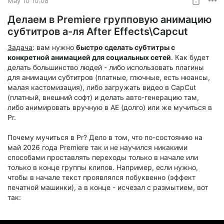
May 10 10:08
4) Если папки FilmImpact на конце пути нет, значит создайте
Делаем в Premiere групповую анимацию
ее сами.
В теории, трюк может сработать и для более позднех
субтитров а-ля After Effects\Capcut
версий Премьера, главное - создаете подпапку FilmImpact
Задача
: вам нужно
быстро сделать субтитры с
в папке
конкретной анимацией для социальных сетей
. Как будет
PlugIns\Common
делать большинство людей - либо использовать плагины
для анимации субтитров (платные, глючные, есть нюансы,
малая кастомизация), либо загружать видео в CapCut
(платный, внешний софт) и делать авто-генерацию там,
либо анимировать вручную в АЕ (долго) или же мучиться в
Pr.
Почему мучиться в Pr? Дело в том, что по-состоянию на
май 2026 года Premiere так и не научился никакими
способами проставлять переходы только в начале или
только в конце группы клипов. Например, если нужно,
чтобы в начале текст проявлялся побуквенно (эффект
печатной машинки), а в конце - исчезал с размытием, вот
так: