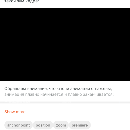
такой зум кадра:
Обращаем внимание, что ключи анимации сглажены,
анимация плавно начинается и плавно заканчивается:
Show more
anchor point
position
zoom
premiere