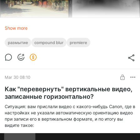
Это также можно сделать нейросетями, плагином Depth
Show more
Matte для After Effects, в Davinci Resolve, способов куча.
Суть - получение такого черно-белого изображения на
размытие
compound blur
premiere
нижнем слое. Кстати, если у вас картинка, а не видео,
такую карту глубины создать еще проще - в том же
Фотошопе есть отдельная функция для этого.
- На верхний слой накидываем эффект Cоmpound Blur и в
его настройках выставляем номер трека, на котором у нас
находится копия с картой глубины:
Mar 30 08:10
Как "перевернуть" вертикальные видео,
записанные горизонтально?
Ситуация: вам прислали видео с какого-нибудь Canon, где в
настройках не указали автоматическую ориентацию видео
при записи его в вертикальном формате, и по итогу вы
видите такое: