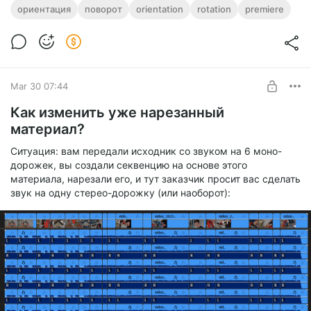
ориентация
поворот
orientation
rotation
premiere
оно лежит на боку. Что делать, как работать с таким
материалом?
Новичок при помещении материала на таймлайн поставит
параметр rotation у клипа на +90 и будет копировать и
переносить атрибуты этого измененного клипа на другие.
Более продвинутый юзер откроет один из клипов прямо в
Mar 30 07:44
корзине проекта, накинет на него Transfrom с углом в +90, а
потом копирнет его во все прочие клипы корзины и, тем
Как изменить уже нарезанный
самым добьется того, что при помещении на таймлайн
материал?
клипы будут уже правильно повернутыми.
У обоих способов есть 2 недостатка:
Ситуация: вам передали исходник со звуком на 6 моно-
1) Насильно перевернутый клип в окне source-монитора,
дорожек, вы создали секвенцию на основе этого
где вы будете выбирать нужный участок клипа, чтобы
материала, нарезали его, и тут заказчик просит вас сделать
поместить его на таймлайн, будет обрезан сверху и снизу:
звук на одну стерео-дорожку (или наоборот):