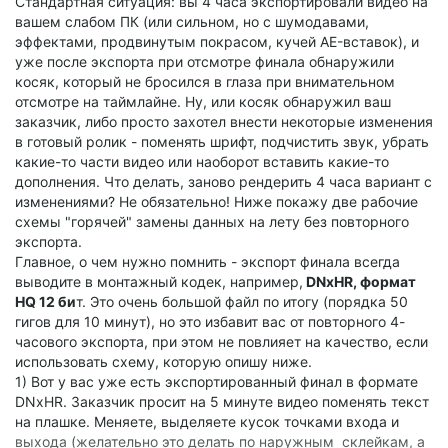
Стандартная ситуация: вы 4 часа экспортировали видео на
композиций, тяжелых эффектов и переходов). Эта штука
вашем слабом ПК (или сильном, но с шумодавами,
была бы полезна, если бы работала. На практике при
эффектами, продвинутым покрасом, кучей AE-вставок), и
включении этой опции экспорт архива из Менеджера
уже после экспорта при отсмотре финала обнаружили
Проектов часто оборачивается вот такой ошибкой:
косяк, который не бросился в глаза при внимательном
https://community.adobe.com/t5/premiere-pro-bugs/include-
отсмотре на таймлайне. Ну, или косяк обнаружил ваш
previews-still-leads-to-an-error-in-the-project-manager-collect-
заказчик, либо просто захотел внести некоторые изменения
files/idi-p/14915586
в готовый ролик - поменять шрифт, подчистить звук, убрать
какие-то части видео или наоборот вставить какие-то
дополнения. Что делать, заново рендерить 4 часа вариант с
изменениями? Не обязательно! Ниже покажу две рабочие
схемы "горячей" замены данных на лету без повторного
экспорта.
Главное, о чем нужно помнить - экспорт финала всегда
выводите в монтажный кодек, например,
DNxHR, формат
HQ 12 би
т. Это очень большой файл по итогу (порядка 50
гигов для 10 минут), но это избавит вас от повторного 4-
часового экспорта, при этом не повлияет на качество, если
использовать схему, которую опишу ниже.
1) Вот у вас уже есть экспортированный финал в формате
DNxHR. Заказчик просит на 5 минуте видео поменять текст
на плашке. Меняете, выделяете кусок точками входа и
выхода (желательно это делать по наружным склейкам, а