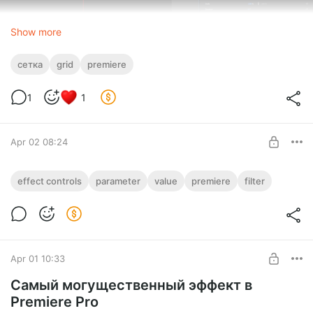
Show more
сетка
grid
premiere
1
1
3. Важно - чтобы способ сработал, нужно поместить
каждый из слоев креста в свою папку в панели Properties:
Apr 02 08:24
Функции Effect Controls, про которые вы
effect controls
parameter
value
premiere
filter
точно не знали
Level required:
Как отфильтровать параметры в Effect controls по группам
Подписка благодарности. Sub of gratitude
"Все", "Только с ключевыми кадрами", "Только
измененные".
SUBSCRIBE
Apr 01 10:33
Самый могущественный эффект в
Premiere Pro