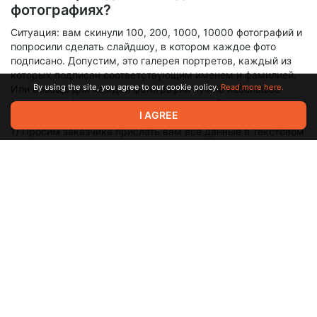
фотографиях?
Ситуация: вам скинули 100, 200, 1000, 10000 фотографий и
попросили сделать слайдшоу, в котором каждое фото
подписано. Допустим, это галерея портретов, каждый из
которых подписан соответствующим именем и фамилией.
By using the site, you agree to our cookie policy.
Read more here.
Или вообще для каждой фотографии нужно небольшое
описание, а фоток у вас несколько сотен. Есть выход.
I AGREE
1) Просим заказчика прислать вам все данные в текстовом
виде. Каждый портрет должен быть пронумерован в
соответствии с именем в текстовом файле. Это должен
сделать заказчик, а не вы.
2) Кидаете все фотографии в корзину проектов Премьера,
создаете секвенцию с нужными параметрами, помещаете
все фотографии на таймлайн.