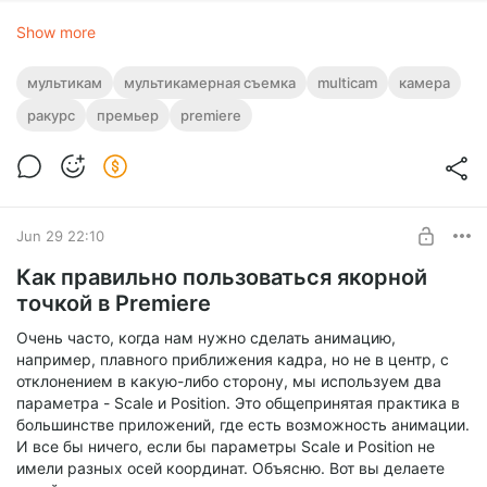
Show more
мультикам
мультикамерная съемка
multicam
камера
ракурс
премьер
premiere
... но в Премьере столь важный функционал запрятан в
глубинное меню, и становится доступен лишь после
создания мультикамерной секвенции и перехода
в режим
мультикама
:
Jun 29 22:10
Как правильно пользоваться якорной
точкой в Premiere
Очень часто, когда нам нужно сделать анимацию,
например, плавного приближения кадра, но не в центр, с
отклонением в какую-либо сторону, мы используем два
параметра - Scale и Position. Это общепринятая практика в
большинстве приложений, где есть возможность анимации.
И все бы ничего, если бы параметры Scale и Position не
имели разных осей координат. Объясню. Вот вы делаете