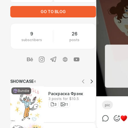
GO TO BLOG
9
26
subscribers
posts
SHOWCASE
4
Bundle
Раскраска Фрэнк
3 posts for $10.5
3
11
pic