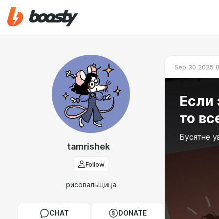
Sep 30 2025 0
Если 
то вс
Бусятне у
tamrishek
Follow
рисовальщица
CHAT
DONATE