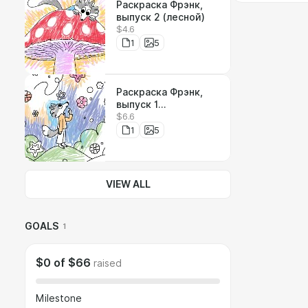
Раскраска Фрэнк,
выпуск 2 (лесной)
$4.6
1
5
Раскраска Фрэнк,
выпуск 1
$6.6
(цветочный)
1
5
VIEW ALL
GOALS
1
$0
of
$66
raised
Milestone