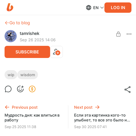
LOG IN
EN
Go to blog
tamrishek
Sep 26 2025 14:06
SUBSCRIBE
Мудрость дня: нужна ясность
wip
wisdom
Level required:
Любовь и поддержка 2.0
SUBSCRIBE
Previous post
Next post
Мудрость дня: как влиться в
Если эта картинка кого-то
работу
улыбнет, то все это было не
зря
Sep 25 2025 11:38
Sep 30 2025 07:41