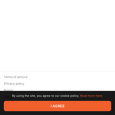
Terms of service
Privacy policy
Brand
By using the site, you agree to our cookie policy.
Read more here.
Support
© 2026 Zaya Solutions Limited. All rights reserved. All trademarks
I AGREE
are the property of their respective owners.