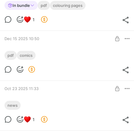
In bundle
pdf
colouring pages
1
Dec 15 2025 10:50
Комикс «Снег, друзья и баурсаки. Моё
pdf
comics
знакомство с Алматы»
Post is available after purchase
Небольшой тревэл-дневник с впечатлениями от Казахстана.
BUY FOR $6.6
Oct 23 2025 11:33
Спец-условия по коммишенам для
news
бустян (до марта 2026)
Level required:
1
Любовь и поддержка