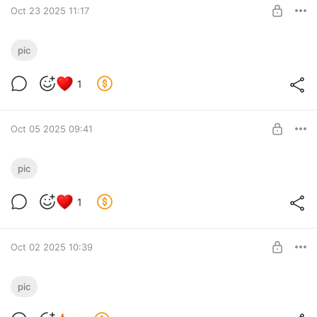
SUBSCRIBE
Oct 23 2025 11:17
Все держится на собачьих плечах
pic
Level required:
1
Любовь и поддержка 2.0
SUBSCRIBE
Oct 05 2025 09:41
Сомбачки-облачки среди нас
pic
Level required:
1
Любовь и поддержка 2.0
SUBSCRIBE
Oct 02 2025 10:39
Манящая соблазнительница в таби
pic
Процесс рисования сатирочки и пару абзацев о процессе.
Level required: