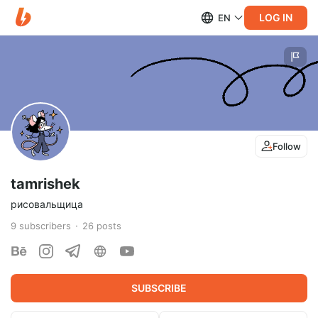
LOG IN
EN
Follow
tamrishek
рисовальщица
9
subscribers
26
posts
SUBSCRIBE