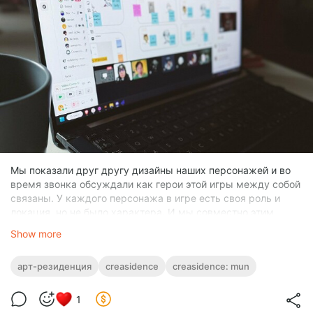
Мы показали друг другу дизайны наших персонажей и во
время звонка обсуждали как герои этой игры между собой
связаны. У каждого персонажа в игре есть своя роль и
локация, но не было характера. И мы совместно этим
занимались.
Show more
арт-резиденция
creasidence
creasidence: mun
1