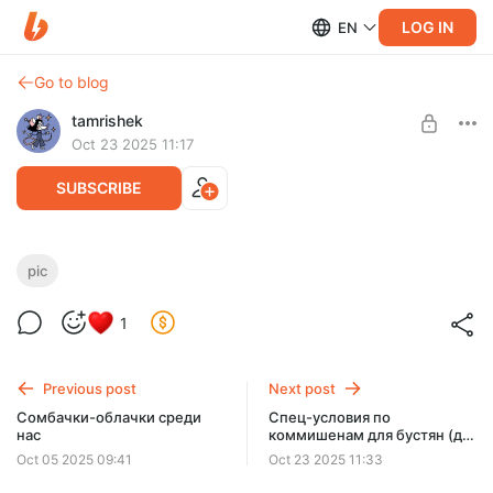
LOG IN
EN
Go to blog
tamrishek
Oct 23 2025 11:17
SUBSCRIBE
Все держится на собачьих плечах
pic
Level required:
1
Любовь и поддержка 2.0
SUBSCRIBE
Previous post
Next post
Сомбачки-облачки среди
Спец-условия по
нас
коммишенам для бустян (до
марта 2026)
Oct 05 2025 09:41
Oct 23 2025 11:33