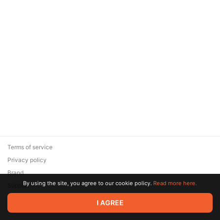
Terms of service
Privacy policy
Brand
By using the site, you agree to our cookie policy.
Read more here.
Support
© 2026 Zaya Solutions Limited. All rights reserved. All trademarks
I AGREE
are the property of their respective owners.