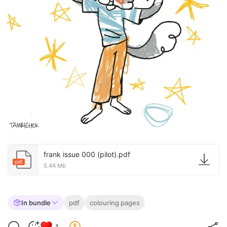
frank issue 000 (pilot).pdf
pdf
5.44 Mb
In bundle
pdf
colouring pages
1