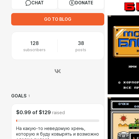
CHAT
DONATE
GO TO BLOG
128
38
subscribers
posts
GOALS
1
$0.99
of
$129
raised
На какую-то неведомую хрень,
которую я буду ковырять и возможно