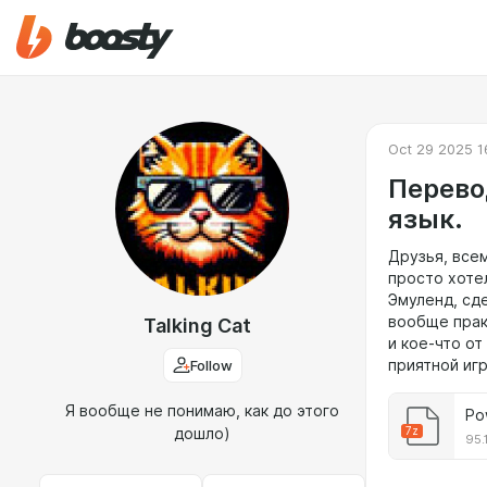
Oct 29 2025 1
Перево
язык.
Друзья, всем
просто хоте
Эмуленд, сде
вообще прак
Talking Cat
и кое-что от
Follow
приятной игр
Я вообще не понимаю, как до этого
7z
дошло)
95.