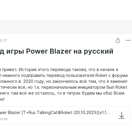
6:17
д игры Power Blazer на русский
 привет. История этого перевода такова, что в начале я
л немного подправить перевод пользователя Roket с форума
ланного в 2020 году, но закончилось всё тем, что я заменил
тически всё, но т.к. первоначальным инициатором был Roket
 него там всё же осталось, то в титрах будем мы оба) Всем
ы!
Power Blazer [T+Rus TalkingCat&Roket (20.10.2025)]v1.1.7z
18 Kb