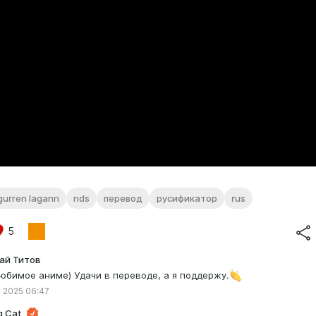
gurren lagann
nds
перевод
русификатор
rus
5
ай Титов
юбимое аниме) Удачи в переводе, а я поддержу.
 2025 06:47
g Cat