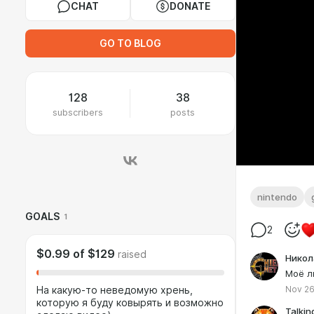
CHAT
DONATE
GO TO BLOG
128
38
subscribers
posts
nintendo
GOALS
1
2
$0.99
of
$129
raised
Никол
Моё л
Nov 26
На какую-то неведомую хрень,
которую я буду ковырять и возможно
Talkin