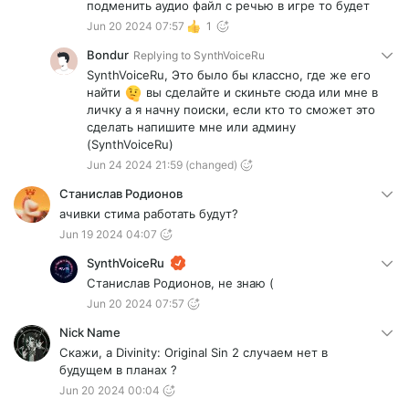
подменить аудио файл с речью в игре то будет
Jun 20 2024 07:57
1
Bondur
Replying to
SynthVoiceRu
SynthVoiceRu, Это было бы классно, где же его
найти
вы сделайте и скиньте сюда или мне в
личку а я начну поиски, если кто то сможет это
сделать напишите мне или админу
(SynthVoiceRu)
Jun 24 2024 21:59
(changed)
Станислав Родионов
ачивки стима работать будут?
Jun 19 2024 04:07
SynthVoiceRu
Станислав Родионов, не знаю (
Jun 20 2024 07:57
Nick Name
Скажи, а Divinity: Original Sin 2 случаем нет в
будущем в планах ?
Jun 20 2024 00:04