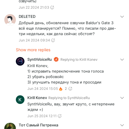
озвучить)
Jun 22 2024 21:03
DELETED
Добрый день, обновление озвучки Baldur's Gate 3
всё еще планируется? Помню, что писали про две-
три недельки, как дела сейчас обстоят?
Jun 24 2024 09:34
Show more replies
SynthVoiceRu
Replying to
Kirill Konev
Kirill Konev,
1) исправить переключение тона голоса
2) убрать робовойс
3) улучшить передачу тона и просодии
Jun 24 2024 15:05
2
Kirill Konev
Replying to
SynthVoiceRu
SynthVoiceRu, вау, звучит круто, с нетерпение
ждем =)
Jun 25 2024 12:11
Тот Самый Петренка