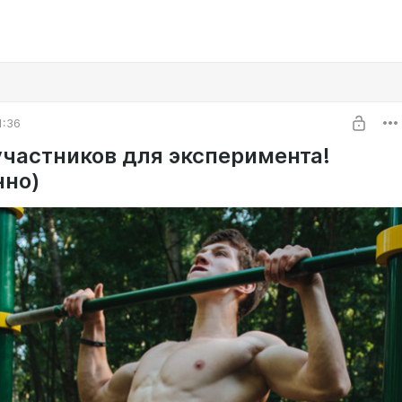
1:36
частников для эксперимента!
нно)