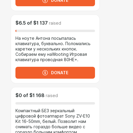
DONATE
$6.5
of
$1 137
raised
На ноуте Антона посыпалась
клавиатура, буквально. Поломались
каретки у нескольких кнопок.
Собираем ему наWooting Игровая
клавиатура проводная 80HE+.
DONATE
$0
of
$1 168
raised
Компактный БЕЗ зеркальный
цифровой фотоаппарат Sony ZV-E10
Kit 16-50mm, белый. Позволит нам
снимать гораздо больше видео с
гораздо большим комфортом.