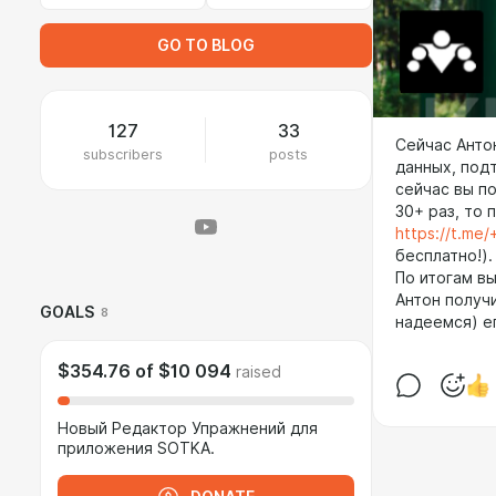
GO TO BLOG
127
33
Сейчас Анто
subscribers
posts
данных, под
сейчас вы по
30+ раз, то 
https://t.m
бесплатно!).
По итогам вы
Антон получ
GOALS
8
надеемся) е
$354.76
of
$10 094
raised
Новый Редактор Упражнений для
приложения SOTKA.