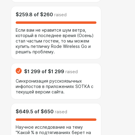
$259.8
of
$260
raised
Если вам не нравится шум ветра,
который в последнее время (Осень)
стал частым гостем, то мы можем
купить петличку Rode Wireless Go и
решить проблему.
$1 299
of
$1 299
raised
Синхронизация русскоязычных
инфопостов в приложениях SOTKA с
текущей версии сайта.
$649.5
of
$650
raised
Научное исследование на тему
"Какой % в подтягиваниях берет на