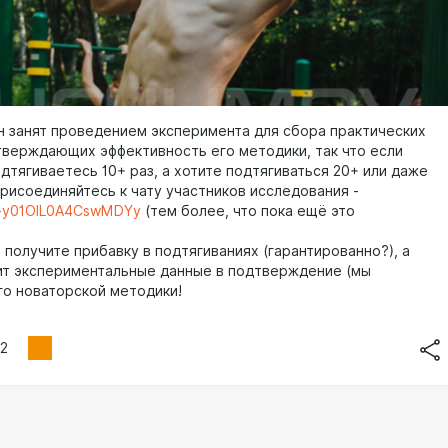
н занят проведением эксперимента для сбора практических
тверждающих эффективность его методики, так что если
дтягиваетесь 10+ раз, а хотите подтягиваться 20+ или даже
присоединяйтесь к чату участников исследования -
e/+y01OlL0A4CswMDYy
(тем более, что пока ещё это
 получите прибавку в подтягиваниях (гарантированно?), а
ит экспериментальные данные в подтверждение (мы
го новаторской методики!
2