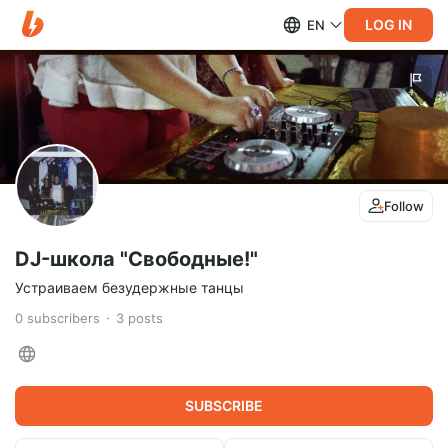
LOG IN
EN
Follow
DJ-школа "Свободные!"
Устраиваем безудержные танцы
0
subscribers
3
posts
SUBSCRIBE