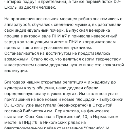
четырех подруг и приятельниц, а также первый поток DJ-
школы из десяти человек.
На протяжении нескольких месяцев ребята знакомились с
аппаратурой, обучались сведению музыки, вырабатывали
свой индивидуальный почерк. Выпускная вечеринка
прошла в актовом зале ПНИ #7 и принесла невероятный
заряд как танцующим жителям ПНИ и координаторкам
проекта, так и выступающим выпускникам.
Останавливаться на достигнутом не представлялось
возможным. Стало ясно, что делиться своим творчеством
и настроением нашим диджеям нужно и вне стен закрытой
институции.
Благодаря нашим открытым репетициям и жадному до
культуры кругу общения, наши диджеи обрели
определенную славу в узких кругах. Им стали поступать
приглашения на все новые и новые площадки - выпускники
DJ-школы уже выступали (неоднократно) в Открытой
гостиной Библиотеки им. Лермонтова, на финиссаже
выставки Юры Козлова в Пушкинской, 10, в Нормальном
месте, в ПНД #6, в Никольских рядах на
благотворительном рейве от магазинов "Спасибо". И