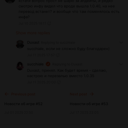
кстати вопрос прост не шарю за апдейты, и редко
смотрю инфу видел что вроде вышла 1.0.40, на нее
перевод встанет? и вообще что там поменялось есть
инфа?
Jul 10 2025 18:11
Show more replies
Duxast
Replying to
succhiale
succhiale, если не сложно буду благодарен)
Jul 11 2025 17:57
succhiale
Replying to
Duxast
Duxast, принял. Как будет время - сделаю,
настрою и перезалью вместо 1.0.35
Jul 11 2025 20:00
Previous post
Next post
Новости об игре #52
Новости об игре #53
Jul 01 2025 22:50
Jul 17 2025 23:05