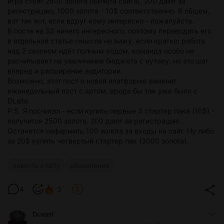
игра стоит 2800 золота (валюта сайта), 200 дают за
регистрацию, 1000 золота - 10$ соответственно. В общем,
вот так вот, если вдруг кому интересно - пожалуйста.
В посте на SS ничего интересного, поэтому переводить его
в отдельной статье смысла не вижу, если кратко: работа
над 2 сезоном идёт полным ходом, команда особо не
расчитывает на увеличение бюджета с нутаку, но это шаг
вперед и расширение аудитории.
Возможно, этот пост о новой платформе заменит
еженедельный пост с артом, вроде бы так уже было с
DLsite.
P.S. Я посчитал - если купить первые 3 стартер пака (16$) -
получится 2500 золота. 200 дают за регистрацию.
Останется нафармить 100 золота за входы на сайт. Ну либо
за 20$ купить четвертый стартер пак (3000 золота).
новость о taffy
обновление
4
3
Duxast