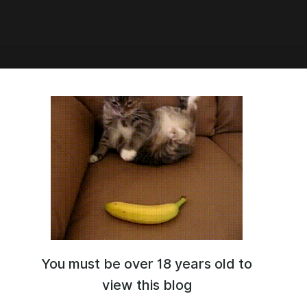
2:50
ти об игре #52
б игре #52
You must be over 18 years old to
view this blog