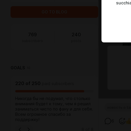
succhi
GO TO BLOG
769
240
subscribers
posts
GOALS
10
220
of
250
paid subscribers
Никогда бы не подумал, что столько
внимания будет к тому, чем я решил
новость о ta
заниматься чисто по фану и для себя.
Всем огромное спасибо за
поддержку!
6
8
of
8