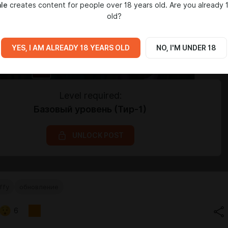
ale
creates content for people over 18 years old. Are you already 
old?
YES, I AM ALREADY 18 YEARS OLD
NO, I'M UNDER 18
Level required:
Базовый уровень (Тир-1)
UNLOCK POST
ffy
обновление
6