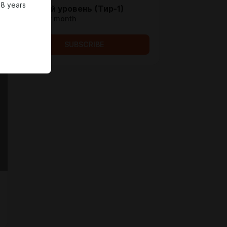
18 years
Базовый уровень (Тир-1)
$0.14 per month
<3
SUBSCRIBE