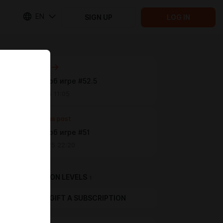
EN
SIGN UP
LOG IN
Next post
Новости об игре #52.5
Jul 10 2025 11:05
Previous post
Новости об игре #51
Jun 20 2025 22:20
SUBSCRIPTION LEVELS
1
GIFT A SUBSCRIPTION