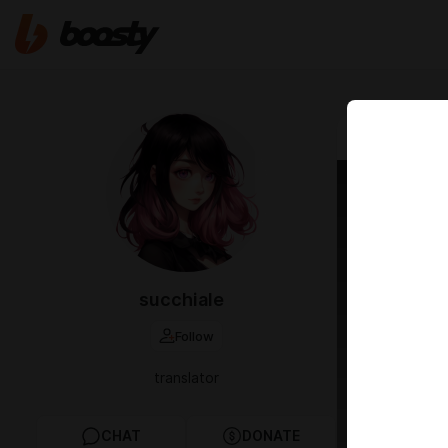
Jul 01 2025 2
Новос
Новости о
succhiale
Follow
translator
CHAT
DONATE