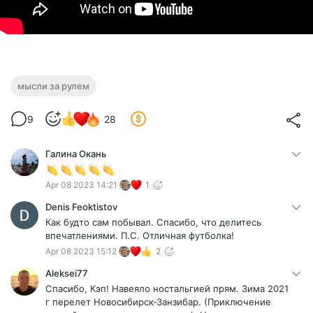
мысли за рулем
9
28
Галина Окань
Apr 08 2023 14:21
1
Denis Feoktistov
Как будто сам побывал. Спасибо, что делитесь
впечатлениями. П.С. Отличная футболка!
Apr 08 2023 15:12
2
Aleksei77
Спасибо, Кэп! Навеяло ностальгией прям. Зима 2021
г перелет Новосибирск-Занзибар. (Приключение