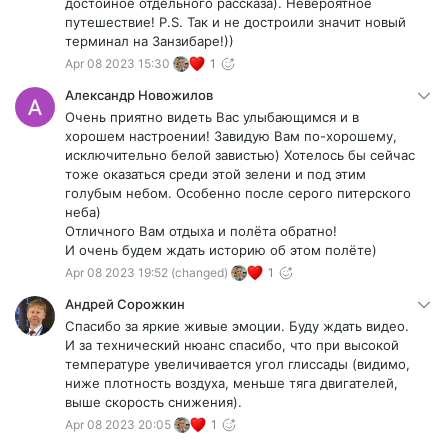
достойное отдельного рассказа). Невероятное
путешествие! P.S. Так и не достроили значит новый
терминал на Занзибаре!))
Apr 08 2023 15:30
1
Александр Новожилов
Очень приятно видеть Вас улыбающимся и в
хорошем настроении! Завидую Вам по-хорошему,
исключительно белой завистью) Хотелось бы сейчас
тоже оказаться среди этой зелени и под этим
голубым небом. Особенно после серого питерского
неба)
Отличного Вам отдыха и полёта обратно!
И очень будем ждать историю об этом полёте)
Apr 08 2023 19:52
(changed)
1
Андрей Сорожкин
Спасибо за яркие живые эмоции. Буду ждать видео.
И за технический нюанс спасибо, что при высокой
температуре увеличивается угол глиссады (видимо,
ниже плотность воздуха, меньше тяга двигателей,
выше скорость снижения).
Apr 08 2023 20:05
1