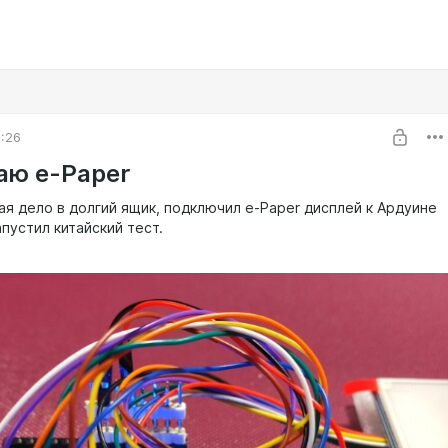
6:26
аю e-Paper
ая дело в долгий ящик, подключил e-Paper дисплей к Ардуине
апустил китайский тест.