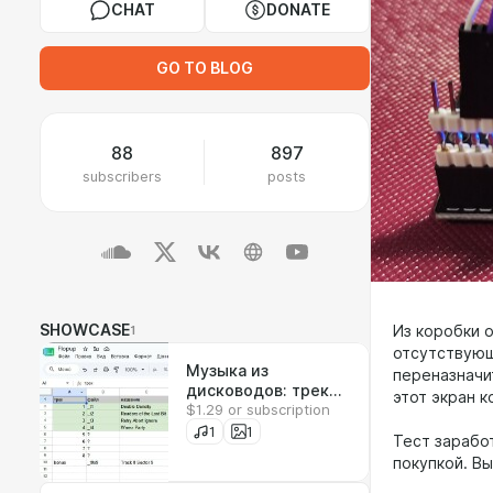
CHAT
DONATE
GO TO BLOG
88
897
subscribers
posts
SHOWCASE
1
Из коробки о
отсутствующ
Музыка из
переназначит
дисководов: трек
этот экран 
$1.29 or subscription
#4
1
1
Тест зарабо
покупкой. В