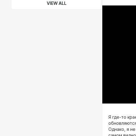
VIEW ALL
Я где-то кр
обновляются
Однако, я не
самом видно