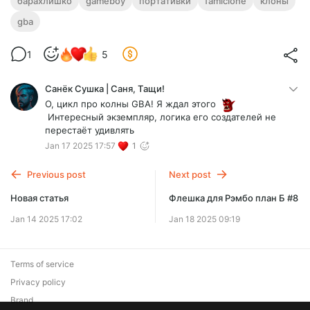
барахлишко
gameboy
портативки
famiclone
клоны
gba
1
5
Санёк Сушка | Саня, Тащи!
О, цикл про колны GBA! Я ждал этого
Интересный экземпляр, логика его создателей не
перестаёт удивлять
Jan 17 2025 17:57
1
Previous post
Next post
Новая статья
Флешка для Рэмбо план Б #8
Jan 14 2025 17:02
Jan 18 2025 09:19
Terms of service
Privacy policy
Brand