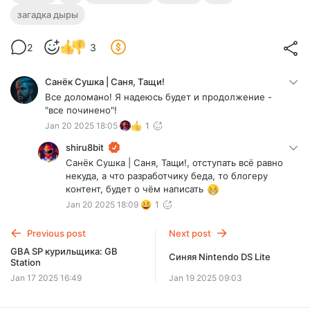
загадка дыры
2
3
Санёк Сушка | Саня, Тащи!
Все доломано! Я надеюсь будет и продолжение -
"все починено"!
Jan 20 2025 18:05
1
shiru8bit
Санёк Сушка | Саня, Тащи!, отступать всё равно
некуда, а что разработчику беда, то блогеру
контент, будет о чём написать
Jan 20 2025 18:09
1
Previous post
Next post
GBA SP курильщика: GB
Синяя Nintendo DS Lite
Station
Jan 17 2025 16:49
Jan 19 2025 09:03