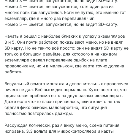
Номер 3 — шьётся, запускается, но не видит SD-карту.
Номер 4 — шьётся, не запускается, хотя один раз из
многих попыток запустился. Если не путаю, это именно тот
экземпляр, где я много раз перепаивал чип.
Номер 5 — шьётся, запускается, но не видит SD-карту.
Начать я решил с наиболее близких к успеху экземпляров
3 и 5. Они почти работают, показывают меню, но не видят
SD карту. Но не так-то всё просто: они не видят SD-карту не
только в большом разъёме, для которого я на каждом
экземпляре сделал исправление ошибок на плате
проволочками, но и в маленьком, где карта точно должна
работать.
Визуальный осмотр монтажа и дополнительных проволочек
ничего не дал. Всё выглядит нормально. Хуже всего то, что
одинаковая проблема есть на двух разных экземплярах.
Даже если что-то плохо припаялось, или я как-то не так
сделал фикс ошибки, маловероятно, что ситуация
полностью повторилась дважды.
Рассуждая логически, раз я вижу меню, схема питания
исправна, 3.3 вольта для микроконтроллера и карты