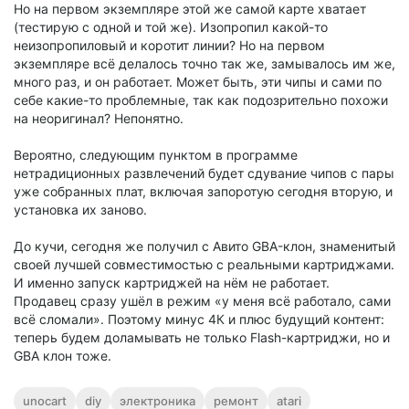
Но на первом экземпляре этой же самой карте хватает
(тестирую с одной и той же). Изопропил какой-то
неизопропиловый и коротит линии? Но на первом
экземпляре всё делалось точно так же, замывалось им же,
много раз, и он работает. Может быть, эти чипы и сами по
себе какие-то проблемные, так как подозрительно похожи
на неоригинал? Непонятно.
Вероятно, следующим пунктом в программе
нетрадиционных развлечений будет сдувание чипов с пары
уже собранных плат, включая запоротую сегодня вторую, и
установка их заново.
До кучи, сегодня же получил с Авито GBA-клон, знаменитый
своей лучшей совместимостью с реальными картриджами.
И именно запуск картриджей на нём не работает.
Продавец сразу ушёл в режим «у меня всё работало, сами
всё сломали». Поэтому минус 4К и плюс будущий контент:
теперь будем доламывать не только Flash-картриджи, но и
GBA клон тоже.
unocart
diy
электроника
ремонт
atari