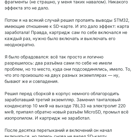
фрагменты (не страшно, у меня таких навалом). Никакого
эффекта это не дало.
Потом я на всякий случай решил пропаять выводы STM32,
имеющие отношение к SD-карте. И это дало эффект: карта
заработала! Правда, картридж сам по себе включался не
каждый раз, нужно было включать и выключать его
неоднократно.
Я было обрадовался: всё так просто и логично
разрешилось: два разъёма сами по себе не имели
проблем, но то место, куда они подсоединялись, имело. То,
что это произошло на двух разных экземплярах — ну,
бывают же и совпадения.
Решил перед сборкой в корпус немного облагородить
заработавший третий экземпляр. Заменил танталовый
конденсатор 10 мкФ на выходе 78L33 на электролит 220
мкФ, припаял обратно новый разъём MicroSD, промыл всё
изопропилом. И картридж не заработал.
После десятка перетыканий и включений он начал
включаться, но теперь снова не видел SD-карту.