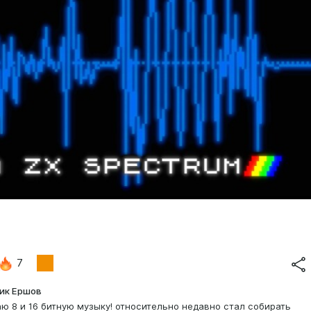
7
ик Ершов
ю 8 и 16 битную музыку! относительно недавно стал собирать