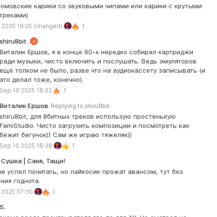
омовские карики со звуковыми чипами или карики с крутыми
треками)
 2025 18:25
(changed)
1
shiru8bit
Виталик Ершов, я в конце 90-х нередко собирал картриджи
ради музыки, чисто включить и послушать. Ведь эмуляторов
ещё толком не было, разве что на аудиокассету записывать (и
это делал тоже, конечно).
Sep 10 2025 18:32
1
Виталик Ершов
Replying to
shiru8bit
shiru8bit, для 8битных треков использую простенькую
FamiStudio. Чисто загрузить композиции и посмотреть как
бежит бегунок)) Сам же играю тяжеляк))
Sep 10 2025 18:38
1
 Сушка | Саня, Тащи!
не успел почитать, но лайкосик прожат авансом, тут без
ния годнота.
 2025 07:30
1
S.