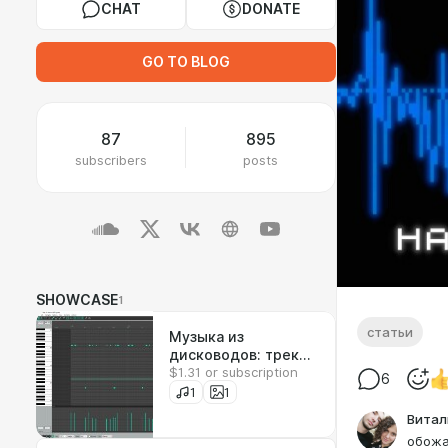
CHAT
DONATE
GO TO BLOG
87
895
subscribers
posts
SHOWCASE
1
статьи
Музыка из
дисководов: трек
$1.31 or subscription
#3
6
1
1
Витал
обожа