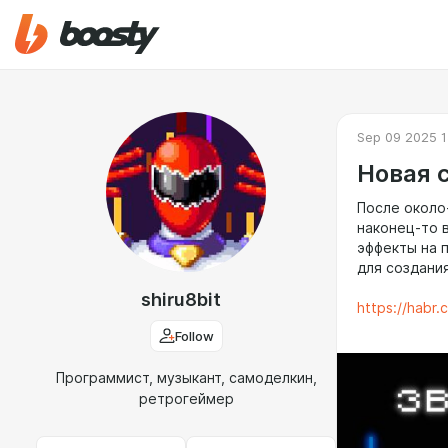
Sep 09 2025 1
Новая 
После около
наконец-то в
эффекты на п
для создани
shiru8bit
https://habr
Follow
Программист, музыкант, самоделкин,
ретрогеймер