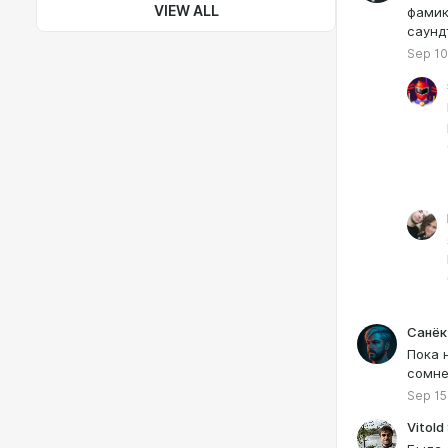
VIEW ALL
фамик
саунд
Sep 10
Санёк
Пока 
сомне
Sep 15
Vitold 