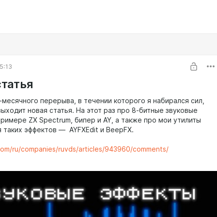
5:13
статья
-месячного перерыва, в течении которого я набирался сил,
ыходит новая статья. На этот раз про 8-битные звуковые
римере ZX Spectrum, бипер и AY, а также про мои утилиты
я таких эффектов — AYFXEdit и BeepFX.
.com/ru/companies/ruvds/articles/943960/comments/