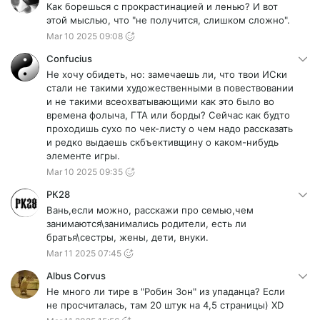
Как борешься с прокрастинацией и ленью? И вот
этой мыслью, что "не получится, слишком сложно".
Mar 10 2025 09:08
Confucius
Не хочу обидеть, но: замечаешь ли, что твои ИСки
стали не такими художественными в повествовании
и не такими всеохватывающими как это было во
времена фолыча, ГТА или борды? Сейчас как будто
проходишь сухо по чек-листу о чем надо рассказать
и редко выдаешь скбъективщину о каком-нибудь
элементе игры.
Mar 10 2025 09:35
РК28
Вань,если можно, расскажи про семью,чем
занимаются\занимались родители, есть ли
братья\сестры, жены, дети, внуки.
Mar 11 2025 07:45
Albus Corvus
Не много ли тире в "Робин Зон" из упаданца? Если
не просчиталась, там 20 штук на 4,5 страницы) XD