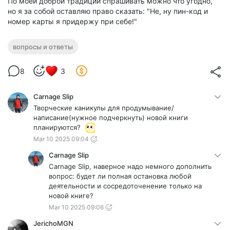
По моей доброй традиции спрашивать можно что угодно,
но я за собой оставляю право сказать: "Не, ну пин-код и
номер карты я придержу при себе!"
вопросы и ответы
8
3
Carnage Slip
Творческие каникулы для продумывание/
написание(нужное подчеркнуть) новой книги
планируются?
Mar 10 2025 09:04
Carnage Slip
Carnage Slip, наверное надо немного дополнить
вопрос: будет ли полная остановка любой
деятельности и сосредоточенение только на
новой книге?
Mar 10 2025 09:06
JerichoMGN