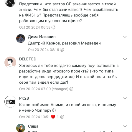
Представим, что завтра СГ заканчивается в твоей
жизни. Чем бы стал заниматься? Чем зарабатывать
на ЖИЗНЬ? Представляешь вообще себя
работающим в условном офисе?
Oct 20 2024 06:58
Дима Илюшин
Дмитрий Карнов, разводил Медведей
Oct 20 2024 08:16
DELETED
Хотелось ли тебе когда-то самому поучаствовать в
разработке инди игрового проекта? (что то типа
инди от деволвер диджитал) И в какой роли ты бы
себя там видел если да?)
Oct 20 2024 07:09
(changed)
РК28
Какое любимое Аниме, и герой из него, и почему
именно Чоппер?)))
Oct 20 2024 13:51
1
Саша