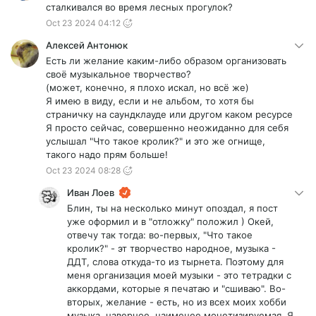
сталкивался во время лесных прогулок?
Oct 23 2024 04:12
Алексей Антонюк
Есть ли желание каким-либо образом организовать
своё музыкальное творчество?
(может, конечно, я плохо искал, но всё же)
Я имею в виду, если и не альбом, то хотя бы
страничку на саундклауде или другом каком ресурсе
Я просто сейчас, совершенно неожиданно для себя
услышал "Что такое кролик?" и это же огнище,
такого надо прям больше!
Oct 23 2024 08:28
Иван Лоев
Блин, ты на несколько минут опоздал, я пост
уже оформил и в "отложку" положил ) Окей,
отвечу так тогда: во-первых, "Что такое
кролик?" - эт творчество народное, музыка -
ДДТ, слова откуда-то из тырнета. Поэтому для
меня организация моей музыки - это тетрадки с
аккордами, которые я печатаю и "сшиваю". Во-
вторых, желание - есть, но из всех моих хобби
музыка, наверное, наименее монетизируемая. Я