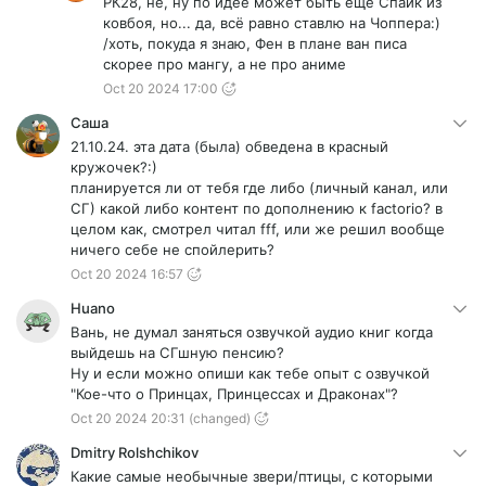
РК28, не, ну по идее может быть ещё Спайк из
ковбоя, но... да, всё равно ставлю на Чоппера:)
/хоть, покуда я знаю, Фен в плане ван писа
скорее про мангу, а не про аниме
Oct 20 2024 17:00
Саша
21.10.24. эта дата (была) обведена в красный
кружочек?:)
планируется ли от тебя где либо (личный канал, или
СГ) какой либо контент по дополнению к factorio? в
целом как, смотрел читал fff, или же решил вообще
ничего себе не спойлерить?
Oct 20 2024 16:57
Huano
Вань, не думал заняться озвучкой аудио книг когда
выйдешь на СГшную пенсию?
Ну и если можно опиши как тебе опыт с озвучкой
"Кое-что о Принцах, Принцессах и Драконах"?
Oct 20 2024 20:31
(changed)
Dmitry Rolshchikov
Какие самые необычные звери/птицы, с которыми