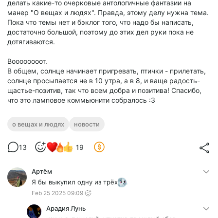
делать какие-то очерковые антологичные фантазии на
манер "О вещах и людях". Правда, этому делу нужна тема.
Пока что темы нет и бэклог того, что надо бы написать,
достаточно большой, поэтому до этих дел руки пока не
дотягиваются.
Воооооооот.
В общем, солнце начинает пригревать, птички - прилетать,
солнце просыпается не в 10 утра, а в 8, и ваще радость-
щастье-позитив, так что всем добра и позитива! Спасибо,
что это ламповое коммьюнити собралось :3
о вещах и людях
новости
13
19
Артём
Я бы выкупил одну из трёх
Feb 25 2025 09:09
Арадия Лунь