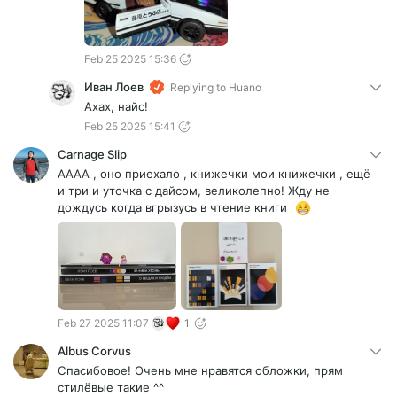
Feb 25 2025 15:36
Иван Лоев
Replying to
Huano
Ахах, найс!
Feb 25 2025 15:41
Carnage Slip
АААА , оно приехало , книжечки мои книжечки , ещё
и три и уточка с дайсом, великолепно! Жду не
дождусь когда вгрызусь в чтение книги
Feb 27 2025 11:07
1
Albus Corvus
Спасибовое! Очень мне нравятся обложки, прям
стилёвые такие ^^