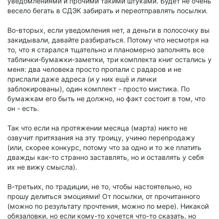
уведомлениями и прочими такими штуками. Будет не очень
весело бегать в СДЭК забирать и переотправлять посылки.
Во-вторых, если уведомления нет, а деньги в полосочку вы
закидывали, давайте разбираться. Потому что несмотря на
то, что я старался тщательно и планомерно заполнять все
таблички-бумажки-заметки, три комплекта книг остались у
меня: два человека просто пропали с радаров и не
прислали даже адреса (и у них ещё и лички
заблокированы), один комплект - просто мистика. По
бумажкам его быть не должно, но факт состоит в том, что
он - есть.
Так что если на протяжении месяца (марта) никто не
озвучит притязания на эту троицу, учиню перепродажу
(или, скорее конкурс, потому что за одно и то же платить
дважды как-то странно заставлять, но и оставлять у себя
их не вижу смысла).
В-третьих, по традиции, не то, чтобы настоятельно, но
прошу делиться эмоциями! От посылки, от прочитанного
(можно по результату прочтения, можно по мере). Никакой
обязаловки, но если кому-то хочется что-то сказать, но