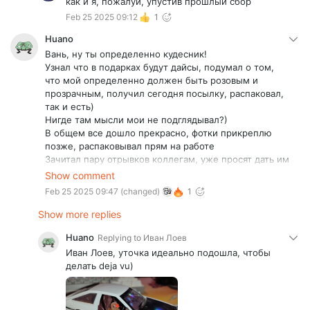
как и я, пожалуй, упустив прошлый сбор
Feb 25 2025 09:12
1
Huano
Вань, ну ты определенно кудесник!
Узнал что в подарках будут дайсы, подумал о том,
что мой определенно должен быть розовым и
прозрачным, получил сегодня посылку, распаковал,
так и есть)
Нигде там мысли мои не подглядывал?)
В общем все дошло прекрасно, фотки прикреплю
позже, распаковывал прям на работе
Зачитал пару отрывков коллегам, уже просят дать им
почитать
Show comment
UPD. Фото в студию)
Feb 25 2025 09:47
(changed)
1
(на Хтони чутка потерлась обложка, но это не
страшно)
Show more replies
Huano
Replying to
Иван Лоев
Иван Лоев, уточка идеально подошла, чтобы
делать deja vu)