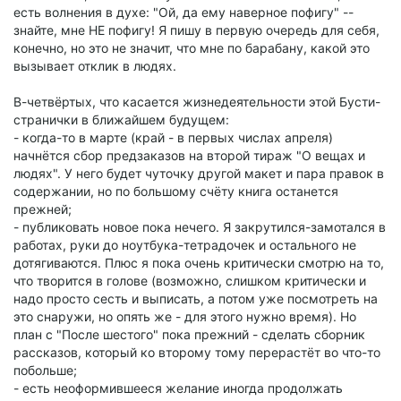
есть волнения в духе: "Ой, да ему наверное пофигу" --
знайте, мне НЕ пофигу! Я пишу в первую очередь для себя,
конечно, но это не значит, что мне по барабану, какой это
вызывает отклик в людях.
В-четвёртых, что касается жизнедеятельности этой Бусти-
странички в ближайшем будущем:
- когда-то в марте (край - в первых числах апреля)
начнётся сбор предзаказов на второй тираж "О вещах и
людях". У него будет чуточку другой макет и пара правок в
содержании, но по большому счёту книга останется
прежней;
- публиковать новое пока нечего. Я закрутился-замотался в
работах, руки до ноутбука-тетрадочек и остального не
дотягиваются. Плюс я пока очень критически смотрю на то,
что творится в голове (возможно, слишком критически и
надо просто сесть и выписать, а потом уже посмотреть на
это снаружи, но опять же - для этого нужно время). Но
план с "После шестого" пока прежний - сделать сборник
рассказов, который ко второму тому перерастёт во что-то
побольше;
- есть неоформившееся желание иногда продолжать