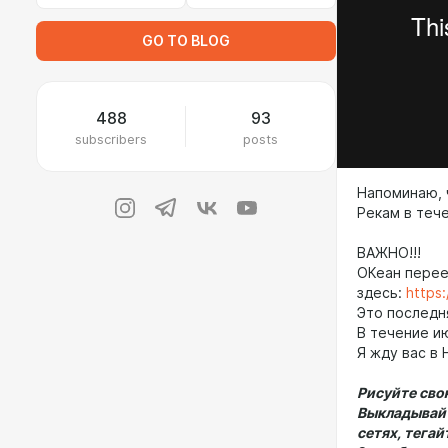
GO TO BLOG
488
93
subscribers
posts
Напоминаю, 
Рекам в теч
ВАЖНО!!!
ОКеан перее
здесь:
https
Это последн
В течение и
Я жду вас в
Рисуйте сво
Выкладывайт
сетях, тегай