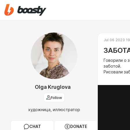
Jul 06 2023 19
ЗАБОТА
Говорили о з
заботой.
Рисовали за
Olga Kruglova
Follow
художница, иллюстратор
CHAT
DONATE