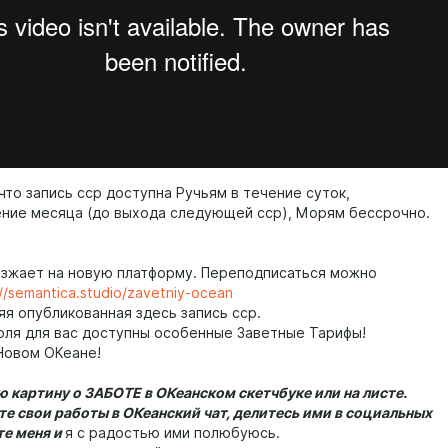
что запись сср доступна Ручьям в течение суток,
ение месяца (до выхода следующей сср), Морям бессрочно.
зжает на новую платформу. Переподписаться можно
://semantica.studio/zavetniy-ocean
яя опубликованная здесь запись сср.
юля для вас доступны особенные Заветные Тарифы!
 Новом ОКеане!
ю картину о ЗАБОТЕ в ОКеанском скетчбуке или на листе.
е свои работы в ОКеанский чат, делитесь ими в социальных
те меня и
я с радостью ими полюбуюсь.