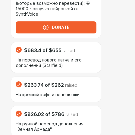
(которые возможно перевести); 🎯
15000 - озвучка нейронкой от
SynthVoice
DONATE
$683.4
of
$655
raised
На перевод нового патча и его
дополнений (Starfield)
$263.74
of
$262
raised
На крепкий кофе и печенюшки
$826.02
of
$786
raised
На ручной перевод дополнения
"Земная Армада"