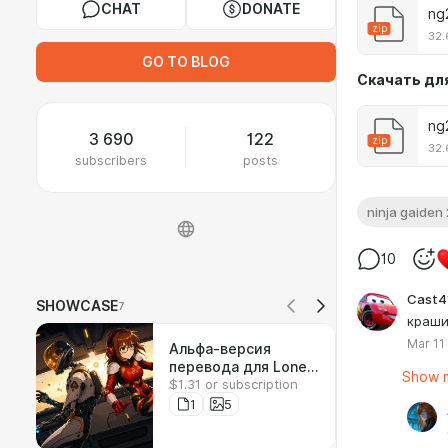
CHAT
DONATE
ng
zip
32.
GO TO BLOG
Скачать дл
ng
3 690
122
zip
32.
subscribers
posts
ninja gaiden 
10
Cast4
SHOWCASE
7
краши
Mar 11
Альфа-версия
перевода для Lone
Show m
$1.31 or subscription
Echo
1
5