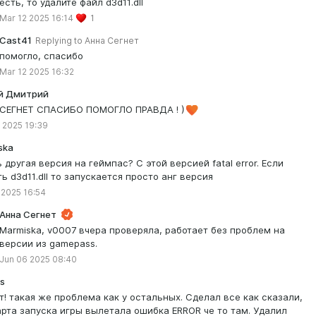
есть, то удалите файл d3d11.dll
Mar 12 2025 16:14
1
Cast41
Replying to
Анна Сегнет
помогло, спасибо
Mar 12 2025 16:32
й Дмитрий
СЕГНЕТ СПАСИБО ПОМОГЛО ПРАВДА ! )
 2025 19:39
ska
 другая версия на геймпас? С этой версией fatal error. Если
ть d3d11.dll то запускается просто анг версия
 2025 16:54
Анна Сегнет
Marmiska, v0007 вчера проверяла, работает без проблем на
версии из gamepass.
Jun 06 2025 08:40
s
т! такая же проблема как у остальных. Сделал все как сказали,
арта запуска игры вылетала ошибка ERROR че то там. Удалил