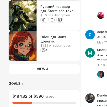
Русский перевод
для Stormland текст
$6.6 or subscription
+ озвучка
1
1
6
серге
АННА 
Обои для моих
дорогих
May 17
$1.31 or subscription
подписчиков
Marmi
4
А есть
удали
Jun 05
VIEW ALL
GOALS
6
Dendu
$184.82
of
$590
raised
приве
со ст