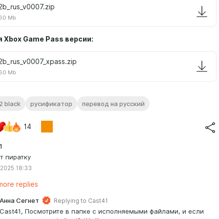
2b_rus_v0007.zip
60 Mb
я Xbox Game Pass версии:
2b_rus_v0007_xpass.zip
60 Mb
2 black
русификатор
перевод на русский
14
1
т пиратку
 2025 18:33
ore replies
Анна Сегнет
Replying to
Cast41
Cast41, Посмотрите в папке с исполняемыми файлами, и если