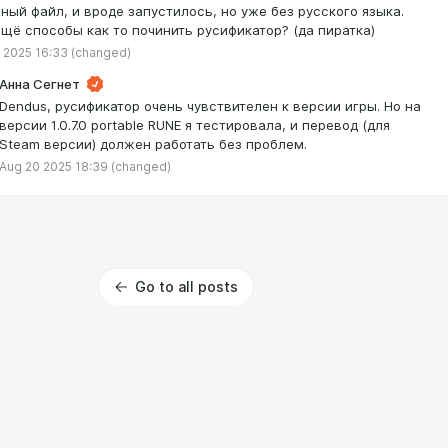
ный файл, и вроде запустилось, но уже без русского языка.
ещё способы как то починить русификатор? (да пиратка)
 2025 16:33
(changed)
Анна Сегнет
Dendus, русификатор очень чувствителен к версии игры. Но на
версии 1.0.7.0 portable RUNE я тестировала, и перевод (для
Steam версии) должен работать без проблем.
Aug 20 2025 18:39
(changed)
Go to all posts