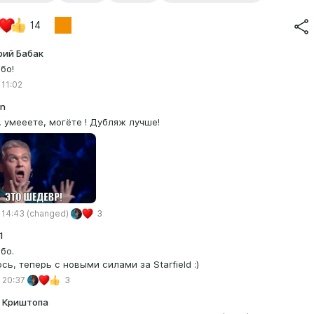
14
ий Бабак
бо!
 11:02
n
, умееете, могёте ! Дубляж лучше!
 14:43
(changed)
3
1
бо.
сь, теперь с новыми силами за Starfield :)
 20:37
3
 Криштопа