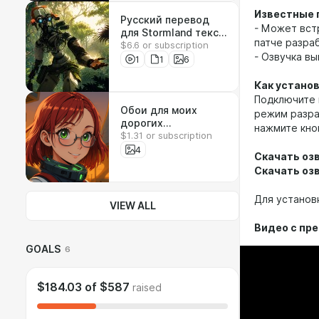
Известные 
Русский перевод
- Может встр
для Stormland текст
патче разра
$6.6 or subscription
+ озвучка
- Озвучка в
1
1
6
Как устано
Подключите 
Обои для моих
режим разра
дорогих
нажмите кноп
$1.31 or subscription
подписчиков
4
Скачать озв
Скачать озв
Для установк
VIEW ALL
Видео с пр
GOALS
6
$184.03
of
$587
raised