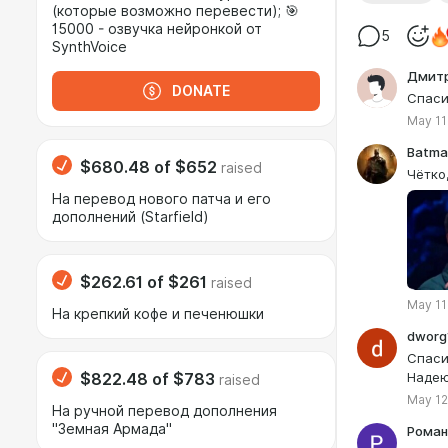
(которые возможно перевести); 🎯
15000 - озвучка нейронкой от
5
SynthVoice
Дмитр
DONATE
Спаси
May 11
Batma
$680.48
of
$652
raised
Чётко
На перевод нового патча и его
дополнений (Starfield)
$262.61
of
$261
raised
May 11
На крепкий кофе и печенюшки
dworg
Спаси
Надею
$822.48
of
$783
raised
May 12
На ручной перевод дополнения
"Земная Армада"
Роман