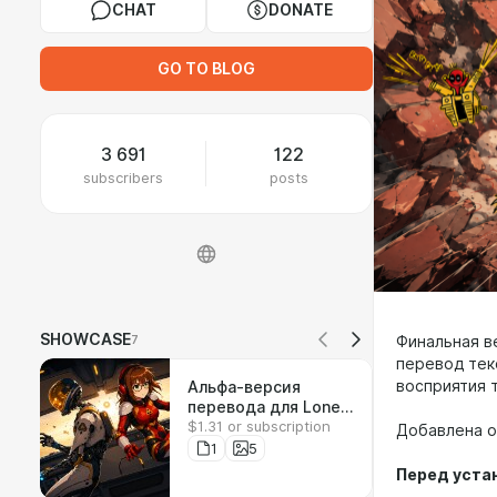
CHAT
DONATE
GO TO BLOG
3 691
122
subscribers
posts
SHOWCASE
7
Финальная в
перевод тек
восприятия 
Альфа-версия
перевода для Lone
$1.31 or subscription
Echo
Добавлена оз
1
5
Перед уста