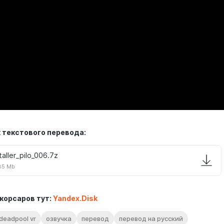
 текстового перевода:
taller_pilo_006.7z
85 Mb
корсаров тут:
Yandex.Disk
deadpool vr
озвучка
перевод
перевод на русский