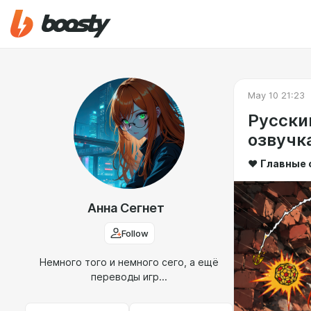
May 10 21:23
Русский
озвучк
❤️
Главные 
Анна Сегнет
Follow
Немного того и немного сего, а ещё
переводы игр...