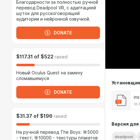
Благодарности за полностью ручной
перевод Deadpool VR, с адаптацией
шуток для русскоговорящей
аудитории и нейронной озвучкой.
DONATE
$117.31
of
$522
raised
Новый Oculus Quest на замену
сломавшемуся
Установщик
DONATE
ins
7z
16.
$31.37
of
$196
raised
Версия для 
На ручной перевод The Boys: 🎯5000
deadpool
- текст; 🎯10000 - текстуры плакатов