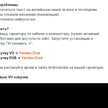
проблемы:
ечаться текст на английском языке (в игре в последнем
бы сломали механизм локализации)
ыполнена нейросетью
вить?
вашу гарнитуру по кабелю к компьютеру (нужен активный
ботчика для доступа по adb). Запустите установщик и
ку "Установить ->".
учку VO ->
Yandex.Disk
учку DUB ->
Yandex.Disk
и распакуйте архив в папку Android/obb на вашей гарнитуре.
евью VO озвучки