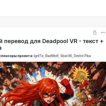
 перевод для Deadpool VR - текст +
а
спонсоры проекта:
IgnITe, BadWolf, Sber36, Dmitrii Pika