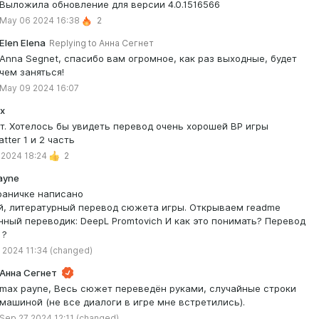
Выложила обновление для версии 4.0.1516566
May 06 2024 16:38
2
Elen Elena
Replying to
Анна Сегнет
Anna Segnet, спасибо вам огромное, как раз выходные, будет
чем заняться!
May 09 2024 16:07
ix
т. Хотелось бы увидеть перевод очень хорошей ВР игры
tter 1 и 2 часть
 2024 18:24
2
ayne
раничке написано
й, литературный перевод сюжета игры. Открываем readme
ный переводик: DeepL Promtovich И как это понимать? Перевод
 ?
 2024 11:34
(changed)
Анна Сегнет
max payne, Весь сюжет переведён руками, случайные строки
машиной (не все диалоги в игре мне встретились).
Sep 27 2024 12:11
(changed)