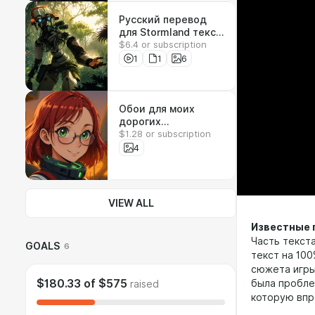
Русский перевод
для Stormland текст
$6.4 or subscription
+ озвучка
1
1
6
Обои для моих
дорогих
$1.28 or subscription
подписчиков
4
VIEW ALL
Известные
Часть текст
GOALS
6
текст на 100
сюжета игры
$180.33
of
$575
была пробле
raised
которую впр