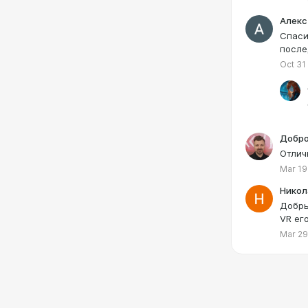
Алекс
Спаси
после
Oct 31
Добро
Отлич
Mar 19
Никол
Добры
VR ег
Mar 29