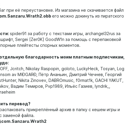
баг при её переустановке. Из магазина не скачивается файл
com.Sanzaru.Wrath2.obb
его можно докинуть из пиратского
сти:
spider91 за работу с текстами игры, archangel32rus за
 шрифт, Sergei [Zer0K] GoodW1n за помощь с перепаковкой
упорные плейтесты спорных моментов.
отдельную благодарность моим платным подписчикам,
удо:
FF, Jcritch, Nikolay Raspopin, goloto, LuckyHeck, Tosyan, Log
Ensom av MIÐGARÐ, Пётр Ананьин, Дмитрий Чечнев, Георгий
tHunter, Nikita Zinovev, DABROmusic, f0rmat1k, GACHI YAKUT,
nikov, Вадим Темиров, Pvp1989, Ильёс Газиев, lyndrik_,
raeheim
вить перевод?
распаковать прикреплённый архив в папку с кешем игры и
с заменой файла.
b\com.Sanzaru.Wrath2