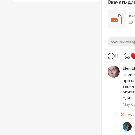
Скачать дл
as
zip
38.
русификато
11
Elen E
Приве
пришл
закин
обнов
единс
May 02
Show m