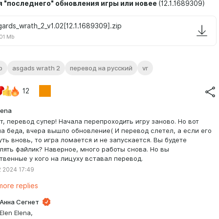
я "последнего" обновления игры или новее
(12.1.1689309)
gards_wrath_2_v1.02[12.1.1689309].zip
01 Mb
р
asgads wrath 2
перевод на русский
vr
12
lena
т, перевод супер! Начала перепроходить игру заново. Но вот
а беда, вчера вышло обновление( И перевод слетел, а если его
уть вновь, то игра ломается и не запускается. Вы будете
лять файлик? Наверное, много работы снова. Но вы
твенные у кого на лицуху вставал перевод.
 2024 17:49
ore replies
Анна Сегнет
Elen Elena,