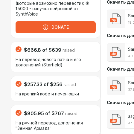
Скачать
для
(которые возможно перевести); 🎯
15000 - озвучка нейронкой от
SynthVoice
Sa
zip
19.
DONATE
Скачать дл
Sa
$666.8
of
$639
raised
zip
40.
На перевод нового патча и его
дополнений (Starfield)
Скачать дл
Sa
$257.33
of
$256
raised
zip
37.
На крепкий кофе и печенюшки
Скачать дл
$805.95
of
$767
raised
as
zip
На ручной перевод дополнения
37.
"Земная Армада"