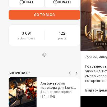
CHAT
DONATE
GO TO BLOG
3 691
122
subscribers
posts
Ручной, лит
Готовность
уложен в ти
SHOWCASE
7
смело испол
потеряются.
Альфа-версия
перевода для Lone
Видео-дем
$1.28 or subscription
Echo
1
5