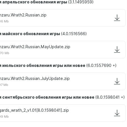
 апрельского обновления игры
(3.1.1495959)
nzaru.Wrath2.Russian.zip
06 Mb
я майского обновления игры
(4.0.1516566)
nzaru.Wrath2.Russian.MayUpdate.zip
70 Mb
я июльского обновления игры или новее
(6.0.1557690 +)
nzaru.Wrath2.Russian.JulyUpdate.zip
97 Mb
я сентябрьского обновления игры или новее
(8.0.1598041 +)
gards_wrath_2_v1.01[8.0.1598041].zip
99 Mb