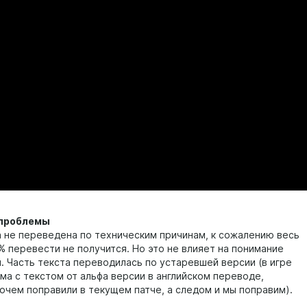
 проблемы
а не переведена по техническим причинам, к сожалению весь
% перевести не получится. Но это не влияет на понимание
. Часть текста переводилась по устаревшей версии (в игре
ма с текстом от альфа версии в английском переводе,
очем поправили в текущем патче, а следом и мы поправим).