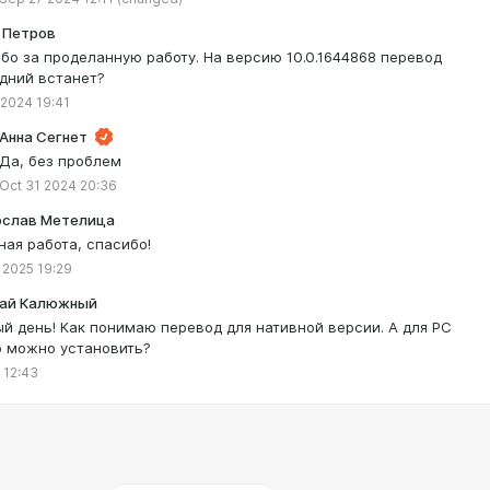
 Петров
бо за проделанную работу. На версию 10.0.1644868 перевод
дний встанет?
 2024 19:41
Анна Сегнет
Да, без проблем
Oct 31 2024 20:36
слав Метелица
ная работа, спасибо!
 2025 19:29
ай Калюжный
й день! Как понимаю перевод для нативной версии. А для PC
о можно установить?
 12:43