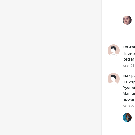
LaCro
Приве
Red Ma
Aug 21
max p
На ст
Ручно
Машин
промт
Sep 27