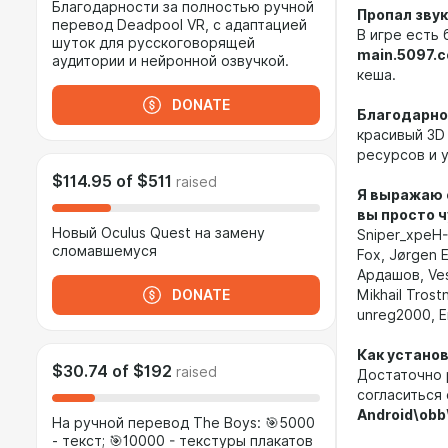
Благодарности за полностью ручной
Пропал звук
перевод Deadpool VR, с адаптацией
В игре есть 
шуток для русскоговорящей
main.5097.
аудитории и нейронной озвучкой.
кеша.
DONATE
Благодарно
красивый 3D
ресурсов и 
$114.95
of
$511
raised
Я выражаю 
вы просто ч
Новый Oculus Quest на замену
Sniper_xpeH-O
сломавшемуся
Fox, Jørgen 
Ардашов, Ves
DONATE
Mikhail Trost
unreg2000, E
Как устано
$30.74
of
$192
raised
Достаточно 
согласиться 
Android\ob
На ручной перевод The Boys: 🎯5000
- текст; 🎯10000 - текстуры плакатов