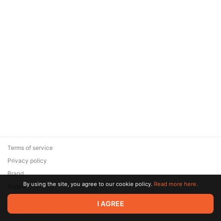
Terms of service
Privacy policy
Brand
By using the site, you agree to our cookie policy.
Read more here.
Support
© 2026 Zaya Solutions Limited. All rights reserved. All trademarks
I AGREE
are the property of their respective owners.