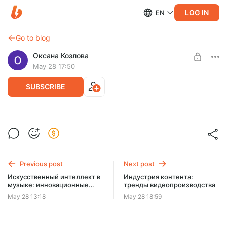
LOG IN
EN
Go to blog
Оксана Козлова
May 28 17:50
SUBSCRIBE
Обзор современных кроссоверов и
Post is available after purchase
внедорожников: премиальный уровень
комфорта для сложных российских
BUY FOR $1.29
дорог
Previous post
Next post
Искусственный интеллект в
Индустрия контента:
музыке: инновационные
тренды видеопроизводства
технологии для музыкантов
May 28 13:18
May 28 18:59
и вокалистов