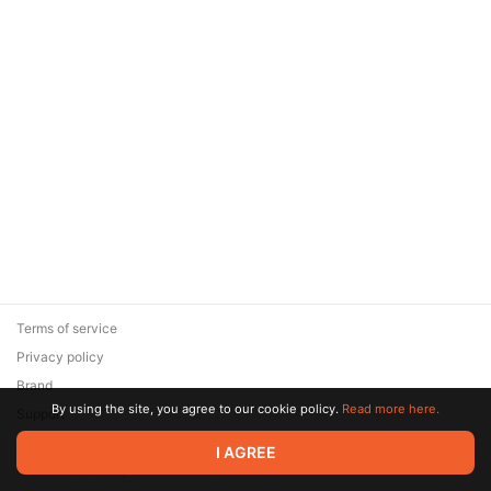
Terms of service
Privacy policy
Brand
By using the site, you agree to our cookie policy.
Read more here.
Support
© 2026 Zaya Solutions Limited. All rights reserved. All trademarks
I AGREE
are the property of their respective owners.