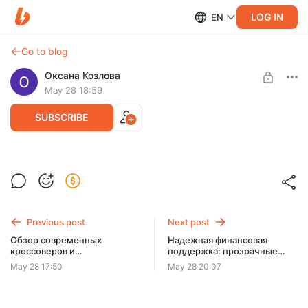
LOG IN
EN
Go to blog
Оксана Козлова
May 28 18:59
SUBSCRIBE
Индустрия контента: тренды
Post is available after purchase
видеопроизводства
BUY FOR $1.3
Previous post
Next post
Обзор современных
Надежная финансовая
кроссоверов и
поддержка: прозрачные
внедорожников:
условия и высокая
May 28 17:50
May 28 20:07
премиальный уровень
вероятность одобрения
комфорта для сложных
российских дорог