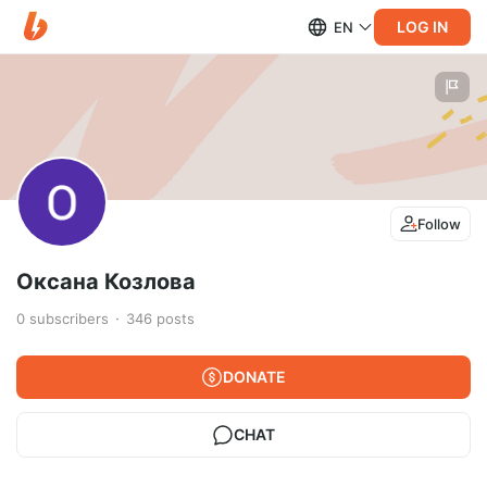
LOG IN
EN
Follow
Оксана Козлова
0
subscribers
346
posts
DONATE
CHAT