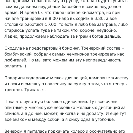
попаданием в плавательную группу, которая будет тусить в
самом дальнем неудобном бассейне в самое неудобное
время. И вроде бы что такое четыре километра, но при
начале тренировки в 8.00 надо выходить в 6.30, а все
столовки работают с 7.00, то есть я либо без завтрака, либо
стараюсь успеть туда на такси, что, короче, неудобно.
Ладно, продолжаем наблюдать за играми богов дальше.
Сходила на предстартовый брифинг. Тренерский состав –
бомбический: собрали самых чемпионов тренировать нас
любителей. Но мы зато можем им эту несправедливость
оплатить :)
Подарили подарочки: мешок для вещей, кэмповые жилетку
и носки и смешную наклеечку на сумку о том, что я теперь
триатлет. Трикатлет.
Пока что чувствую большое одиночение. Тут все очень
опытные, у многих уже несколько железных дистанций за
спиной, а я до неё, может, никогда и не дорасту. И ещё тут
все знакомы между собой, а я сижу одна в уголочке.
Вечером я пыталась подкачать колесо и окончательно его