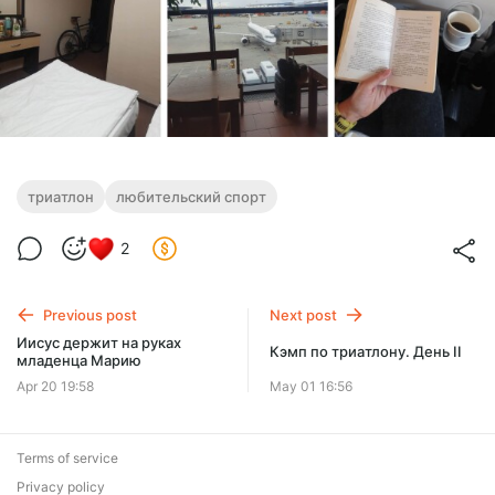
триатлон
любительский спорт
2
Previous post
Next post
Иисус держит на руках
Кэмп по триатлону. День II
младенца Марию
Apr 20 19:58
May 01 16:56
Terms of service
Privacy policy