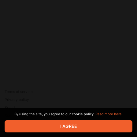
Terms of service
Privacy policy
Brand
By using the site, you agree to our cookie policy.
Read more here.
Support
© 2026 Zaya Solutions Limited. All rights reserved. All trademarks
I AGREE
are the property of their respective owners.