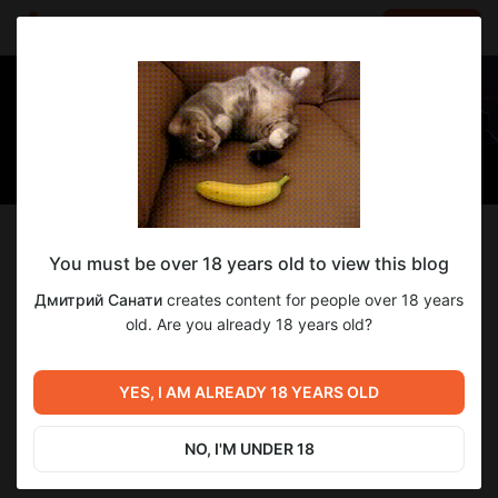
LOG IN
EN
Follow
You must be over 18 years old to view this blog
Дмитрий Санати
Дмитрий Санати
creates content for people over 18 years
Визуальные Новеллы, Книги, 7дл, YS
old. Are you already 18 years old?
243
subscribers
177
posts
YES, I AM ALREADY 18 YEARS OLD
NO, I'M UNDER 18
SUBSCRIBE