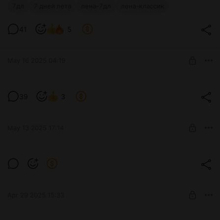
7дл уже на ваших экранах
7дл
7 дней лета
лена-7дл
лена-классик
Тут на картинке Ольга Ленивовна
Level required:
41
5
Сэм
UNLOCK POST
May 16 2025 04:19
"Вторая адская", билд 0.0.7
39
3
Level required:
Сэм
May 13 2025 17:14
UNLOCK POST
Юнан
Level required:
Протагонист
UNLOCK POST
Apr 29 2025 15:33