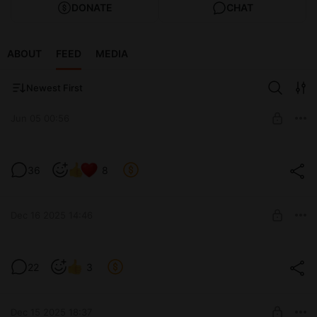
DONATE
CHAT
ABOUT
FEED
MEDIA
Newest First
Jun 05 00:56
[Devlog] Петля замкнута.
36
8
Промежуточный билд, три концовки
Level required:
Саши и эмоциональный урон от того, что
Сэм
тебя забыли
UNLOCK POST
Dec 16 2025 14:46
Для тех, кто хочет по-быренькому
22
3
получить труЪ в 223
Level required:
Сэм
UNLOCK POST
Dec 15 2025 18:37