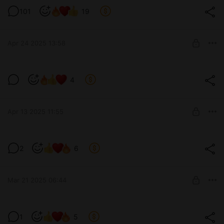
Лерорут на ваших экранах
101
19
Релиз юськи
Level required:
Сэм
Apr 24 2025 13:58
UNLOCK POST
Экватор по кодотексту Лерыча
4
перевалили.
Level required:
Сэм
Apr 13 2025 11:55
SUBSCRIBE
Работа над текстом Лерыча завершена
2
6
Level required:
Сэм
Mar 21 2025 06:44
SUBSCRIBE
1
5