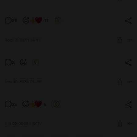
Обнова 7дл (223)
56
11
Билдота 7дл v2.2.3
Level required:
Сэм
Dec 08 2025 14:52
UNLOCK POST
Забракованный черновик д.6
3
Альтернативная история Намики
Post is available after purchase
BUY FOR $6.5
Nov 19 2025 03:36
Ну шо, посоны? 7дл?
26
6
Level required:
Сэм
SUBSCRIBE
Oct 23 2025 18:47