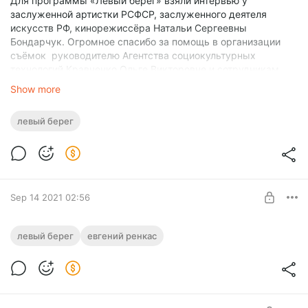
Для программы «Левый берег» взяли интервью у
заслуженной артистки РСФСР, заслуженного деятеля
искусств РФ, кинорежиссёра Натальи Сергеевны
Бондарчук. Огромное спасибо за помощь в организации
съёмок руководителю Агентства социокультурных
технологий Кравченко Ольге Викторовне и сотрудникам
кинотеатра «Художественный». А так же руководителю
Show more
Самарского отделения Союза кинематографистов
Шумковой Нине Алексеевне и Елене Подроманцевой.
левый берег
Sep 14 2021 02:56
Анонс разбора книги Захара Прилепина
левый берег
евгений ренкас
"Обитель"
Level required:
Самарафильм
Анонс разбора книги Захара Прилепина "Обитель" и
скандал связанный с "нетленкой" Гузель Яхиной "Эшелон на
UNLOCK POST
Самарканд".