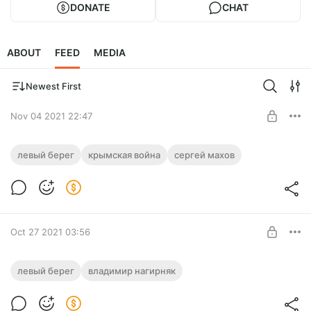
DONATE
CHAT
ABOUT
FEED
MEDIA
Newest First
Nov 04 2021 22:47
КРЫМСКАЯ ВОЙНА (1853 -
левый берег
крымская война
сергей махов
1856).Боевые действия на Тихом
Level required:
океане. Сергей Махов
Самарафильм
Историк парусного флота Сергей Махов рассказал о
SUBSCRIBE
малоизвестных событиях Крымской войны (1853 - 1856).
Oct 27 2021 03:56
"Das boot" - фильм и книга в обзоре
левый берег
владимир нагирняк
историка подводного флота Владимира
Level required:
Нагирняка.
Самарафильм