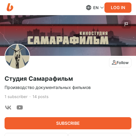
LOG IN
EN
Follow
Студия Самарафильм
Производство документальных фильмов
1
subscriber
14
posts
SUBSCRIBE