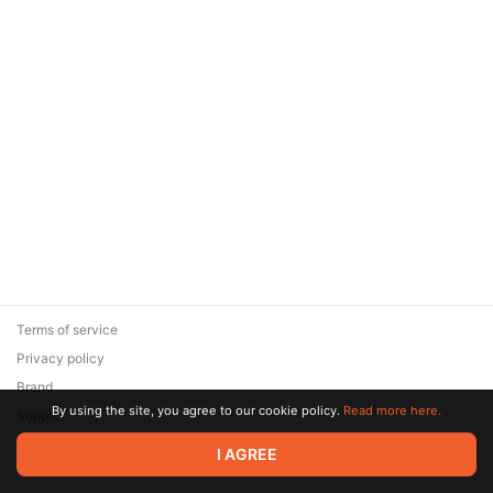
Terms of service
Privacy policy
Brand
By using the site, you agree to our cookie policy.
Read more here.
Support
© 2026 Zaya Solutions Limited. All rights reserved. All trademarks
I AGREE
are the property of their respective owners.