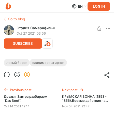
LOG IN
EN
Go to blog
Студия Самарафильм
Oct 27 2021 03:56
SUBSCRIBE
"Das boot" - фильм и книга в обзоре
левый берег
владимир нагирняк
Level required:
историка подводного флота Владимира
Самарафильм
Нагирняка.
SUBSCRIBE
"Das boot" - фильм и книга в обзоре историка подводного
флота Владимира Нагирняка
Previous post
Next post
Друзья! Завтра разбираем
КРЫМСКАЯ ВОЙНА (1853 -
"Das Boot".
1856).Боевые действия на
Тихом океане. Сергей Махов
Oct 14 2021 19:14
Nov 04 2021 22:47