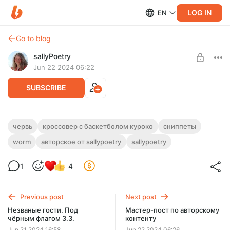
LOG IN
EN
Go to blog
sallyPoetry
Jun 22 2024 06:22
SUBSCRIBE
сниппеты от Салли. Баскетбол Куроко 3
червь
кроссовер с баскетболом куроко
сниппеты
Level required:
worm
авторское от sallypoetry
sallypoetry
3 часть кроссовера с баскетболом куроко. Тейлор
базовая подписка
вызывают в школу, чтобы поговорить о неприемлемом
поведении Алека. Тейлор не удивлена.
SUBSCRIBE
1
4
Previous post
Next post
Незваные гости. Под
Мастер-пост по авторскому
чёрным флагом 3.3.
контенту
Jun 21 2024 16:58
Jun 22 2024 06:26