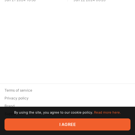
Terms of service
Privacy policy
Brand
By using the site, you agree to our cookie policy.
Read more here.
Support
© 2026 Zaya Solutions Limited. All rights reserved. All trademarks
I AGREE
are the property of their respective owners.