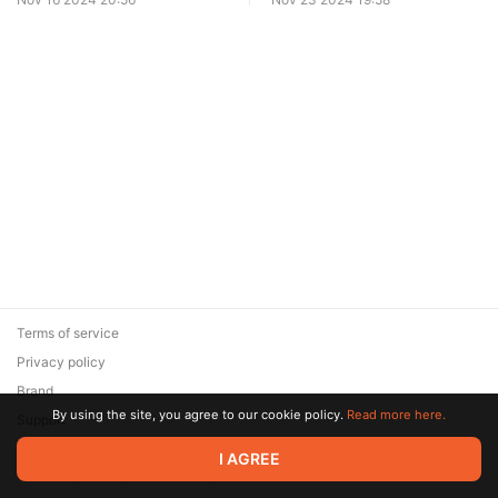
Terms of service
Privacy policy
Brand
By using the site, you agree to our cookie policy.
Read more here.
Support
© 2026 Zaya Solutions Limited. All rights reserved. All trademarks
I AGREE
are the property of their respective owners.