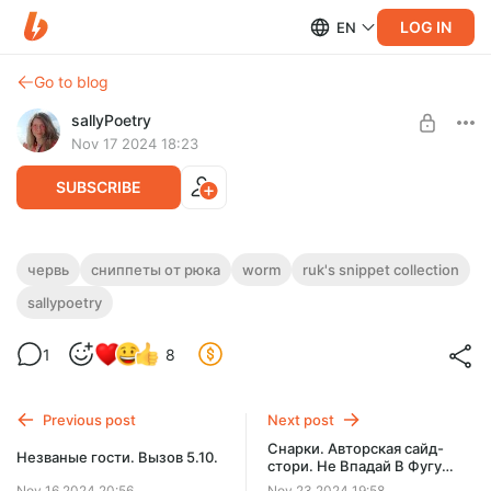
LOG IN
EN
Go to blog
sallyPoetry
Nov 17 2024 18:23
SUBSCRIBE
Сниппеты от Рюка. Александрия Тусит
червь
сниппеты от рюка
worm
ruk's snippet collection
Вместе с Детишками! (Червь, АУ)
sallypoetry
Level required:
базовая подписка
Сниппеты от Рюка. Александрия Тусит Вместе с
Детишками! Александрия решила повысить свою
1
8
SUBSCRIBE
популярность, и посмотрите, что из этого вышло...
Previous post
Next post
Снарки. Авторская сайд-
Незваные гости. Вызов 5.10.
стори. Не Впадай В Фугу
Пьяной.
Nov 16 2024 20:56
Nov 23 2024 19:58