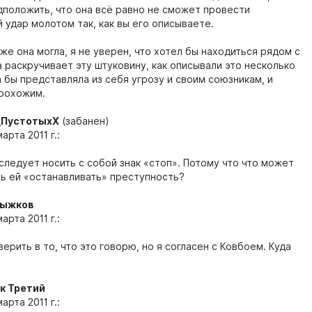
дположить, что она всё равно не сможет провести
 удар молотом так, как вы его описываете.
же она могла, я не уверен, что хотел бы находиться рядом с
а раскручивает эту штуковину, как описывали это несколько
 бы представляла из себя угрозу и своим союзникам, и
рохожим.
_ПустотыхХ
(забанен)
арта 2011 г.:
следует носить с собой знак «стоп». Потому что что может
ь ей «останавливать» преступность?
ыжков
арта 2011 г.:
верить в то, что это говорю, но я согласен с Ковбоем. Куда
?
к Третий
арта 2011 г.: