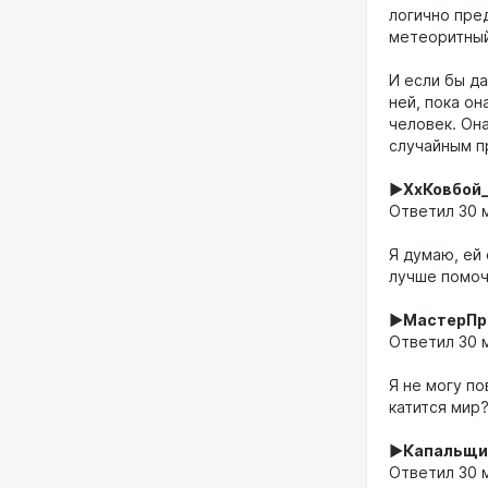
логично пре
метеоритный
И если бы да
ней, пока он
человек. Она
случайным п
►ХхКовбой
Ответил 30 м
Я думаю, ей 
лучше помоч
►МастерПр
Ответил 30 м
Я не могу по
катится мир
►Капальщи
Ответил 30 м