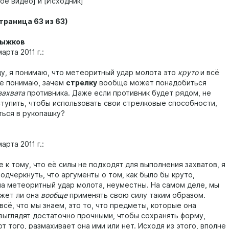
ое видео] и [Исходник]
траница 63 из 63)
ыжков
арта 2011 г.:
ду, я понимаю, что метеоритный удар молота это
круто
и всё
 не понимаю, зачем
стрелку
вообще может понадобиться
захвата
противника. Даже если противник будет рядом, не
ступить, чтобы использовать свои стрелковые способности,
ться в рукопашку?
арта 2011 г.:
 к тому, что её силы не подходят для выполнения захватов, я
одчеркнуть, что аргументы о том, как было бы круто,
на метеоритный удар молота, неуместны. На самом деле, мы
ожет ли она
вообще
применять свою силу таким образом.
всё, что мы знаем, это то, что предметы, которые она
 выглядят достаточно прочными, чтобы сохранять форму,
т того, размахивает она ими или нет. Исходя из этого, вполне