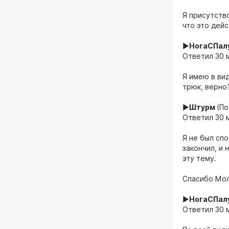
Я присутств
что это дейс
►
НогаСПал
Ответил 30 м
Я имею в вид
трюк, верно
►
Штурм
(По
Ответил 30 м
Я не был сп
закончил, и 
эту тему.
Спасибо Мол 
►
НогаСПал
Ответил 30 м