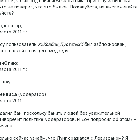
имости, я был под влиянием Скрытника. Приношу извинения
 что не поверил, что это был он. Пожалуйста, не выслеживайте
уйста?
одератор)
арта 2011 г.:
осу пользователь
ХхКовбой_ПустотыхХ
был заблокирован,
кать палкой в спящего медведя.
ыйСтикс
арта 2011 г.:
. вау.
Тенниса
(модератор)
арта 2011 г.:
 удалил бан, поскольку банить людей без уважительной
тиворечит политике модераторов. И «он попросил об этом» -
ичина.
олько сейчас узнаём, что Лунг сражался с Левиафаном? Я