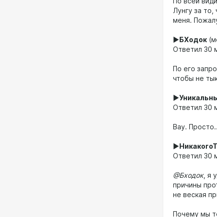
По всей вид
Лунгу за то,
меня. Пожал
►
БХодок
(м
Ответил 30 м
По его запр
чтобы не ты
►
Уникальн
Ответил 30 м
Вау. Просто..
►
Никакого
Ответил 30 м
@Бходок
, я
причины про
не веская пр
Почему мы т