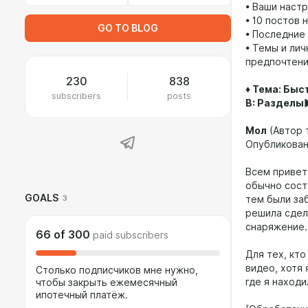
• Ваши настр
• 10 постов 
GO TO BLOG
• Последние
• Темы и ли
предпочтени
230
838
♦ Тема: Бы
subscribers
posts
В: Раздел
Мол
(Автор 
Опубликовано
Всем привет!
обычно сост
GOALS
3
тем были заб
решила сдел
снаряжение.
66
of
300
paid subscribers
Для тех, кт
видео, хотя 
Столько подписчиков мне нужно,
где я находи
чтобы закрыть ежемесячный
ипотечный платёж.