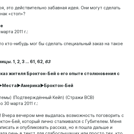
ря, это действительно забавная идея. Они могут сделать
знак «стоп»?
е
марта 2011 г.:
то кто-нибудь мог бы сделать специальный заказ на такое
ы. 1, 2, 3 ... 61, 62,
63
сказ жителя Броктон-Бей о его опыте столкновения с
ы►Места►Америка►Броктон-Бей
темы) (Подтверждённый Кейп) (Стражи ВСВ)
 30 марта 2011 г.:
! Вчера вечером мне выдалась возможность поговорить с
ктон-Бей, который лично сталкивался с Губителем. Меня
писать и опубликовать рассказ, но я пошла дальше и
ала речь в текст для слабослышащих или просто тех, кто