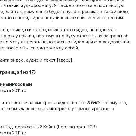
т чтению аудиоформату. Я также включила в пост чистую
, для тех, кому легче будет слушать рассказ в таком виде,
честно говоря, видео получилось не слишком интересным.
тва, приведшие к созданию этого видео, не подлежат
по ряду причин, поэтому я не буду отвечать на вопросы об
е не могу отвечать на вопросы о видео или его содержании.
ите поспорить, спорьте между собой.
йти видео, аудио и текст [здесь].
траница 1 из 17)
нныйРозовый
арта 2011 г.:
 я только начал смотреть видео, но это
ЛУНГ
? Потому что,
 как вам удалось взять интервью у самого яростного
к
(Подтвержденный Кейп) (Протекторат ВСВ)
арта 2011 г.: