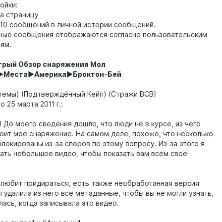
ойки:
на страницу
 10 сообщений в личной истории сообщений.
чные сообщения отображаются согласно пользовательским
ям.
стрый Обзор снаряжения Мол
ы►Места►Америка►Броктон-Бей
темы) (Подтверждённый Кейп) (Стражи ВСВ)
 25 марта 2011 г.:
 До моего сведения дошло, что люди не в курсе, из чего
оит моё снаряжение. На самом деле, похоже, что несколько
локированы из-за споров по этому вопросу. Из-за этого я
ать небольшое видео, чтобы показать вам всем своё
о любит придираться, есть также необработанная версия
я удалила из него все метаданные, чтобы вы не могли узнать,
лась, когда записывала это видео.