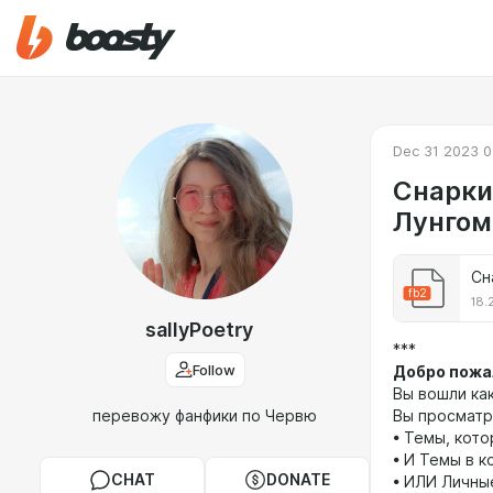
Dec 31 2023 0
Снарки
Лунгом
Сн
fb2
18.
sallyPoetry
***
Follow
Добро пожа
Вы вошли ка
перевожу фанфики по Червю
Вы просматр
• Темы, кот
• И Темы в 
CHAT
DONATE
• ИЛИ Личны