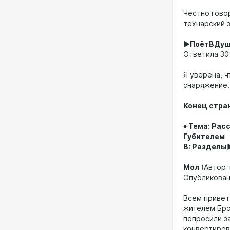
Честно гово
технарский 
►ПоётВДуш
Ответила 30 
Я уверена, ч
снаряжение.
Конец страниц
♦ Тема: Рас
Губителем
В: Раздел
Мол
(Автор 
Опубликовано
Всем привет
жителем Бро
попросили за
конвертиров