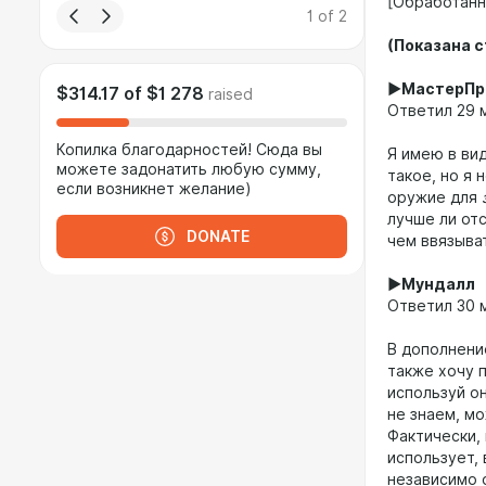
[Обработанн
1
of
2
(Показана с
►МастерПр
$314.17
of
$1 278
raised
Ответил 29 м
Копилка благодарностей! Сюда вы
Я имею в ви
можете задонатить любую сумму,
такое, но я
если возникнет желание)
оружие для
лучше ли от
DONATE
чем ввязыва
►Мундалл
Ответил 30 м
В дополнение
также хочу п
используй о
не знаем, м
Фактически, 
использует,
независимо о