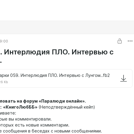
9:00
. Интерлюдия ПЛО. Интервью с
.
арки 059. Интерлюдия ПЛО. Интервью с Лунгом..fb2
26 Kb
ловать на форум «Паралюди онлайн».
к:
«КнигоЛюбББ»
(Неподтверждённый кейп)
иваете:
орые вы комментировали.
которых есть новые комментарии.
е сообщения в беседах с новыми сообщениями.