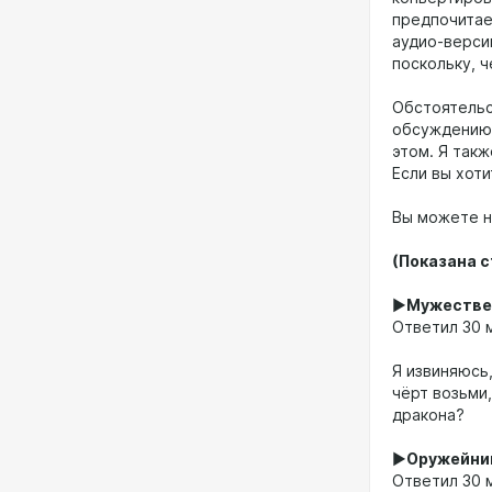
предпочитае
аудио-версию
поскольку, 
Обстоятельс
обсуждению 
этом. Я такж
Если вы хот
Вы можете на
(Показана с
►
Мужестве
Ответил 30 м
Я извиняюсь,
чёрт возьми,
дракона?
►
Оружейни
Ответил 30 м