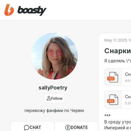
May 11 2025 1
Снарки.
Я сделяль \^
Сн
fb2
63.
sallyPoetry
Сн
Follow
fb2
5.9
перевожу фанфики по Червю
***
В среду утр
CHAT
DONATE
Империей и 