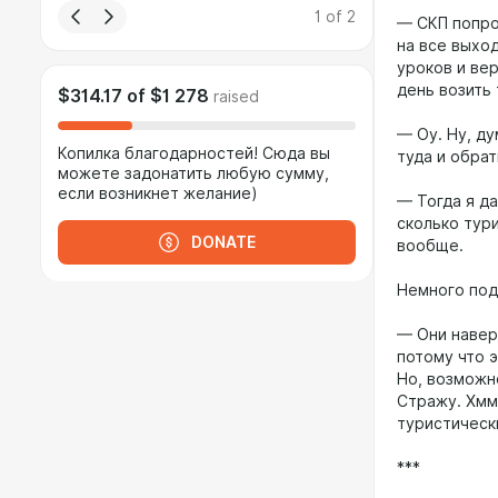
1
of
2
— СКП попро
на все выхо
уроков и ве
день возить
$314.17
of
$1 278
raised
— Оу. Ну, д
Копилка благодарностей! Сюда вы
туда и обрат
можете задонатить любую сумму,
если возникнет желание)
— Тогда я д
сколько тур
DONATE
вообще.
Немного под
— Они наверн
потому что 
Но, возможн
Стражу. Хмм.
туристическ
***