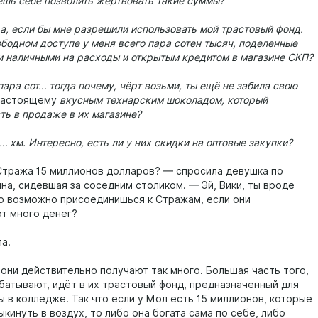
шь себе позволить жертвовать такие суммы?
да, если бы мне разрешили использовать мой трастовый фонд.
бодном доступе у меня всего пара сотен тысяч, поделенные
 наличными на расходы и открытым кредитом в магазине СКП?
пара сот… тогда почему, чёрт возьми, ты ещё не забила свою
настоящему
вкусным технарским шоколадом, который
ть в продаже в их магазине?
э… хм. Интересно, есть ли у них скидки на оптовые закупки?
Стража 15 миллионов долларов? — спросила девушка по
на, сидевшая за соседним столиком. — Эй, Вики, ты вроде
то возможно присоединишься к Стражам, если они
т много денег?
а.
 они действительно получают так много. Большая часть того,
абатывают, идёт в их трастовый фонд, предназначенный для
ы в колледже. Так что если у Мол есть 15 миллионов, которые
кинуть в воздух, то либо она богата сама по себе, либо