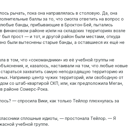
ось рычать, пока она направлялась в столовую. Да, она
олнительные баллы за то, что смогла ответить на вопрос о
 любые банды, прибывающие в Броктон-Бей, пытались
 в финансовом районе и/или на складских территориях возле
 был прост — и тот, и другой район были местами, откуда
вно были вытеснены старые банды, а оставшиеся их ещё не
ла в том, что «сокомандники» из её учебной группы не
бъяснения, и, казалось, настаивали на том, что любые новые
 стараться захватить самую неподходящую территорию из
ных. Например центр чужих территорий, или свободную от
ядом со штаб-квартирой СКП, или, как предположила Меган,
в районе Сомерс-Рока.
лось? — спросила Вики, как только Тейлор плюхнулась за
лассники сплошные идиоты, — простонала Тейлор. — Я
ужасной учебной группе.