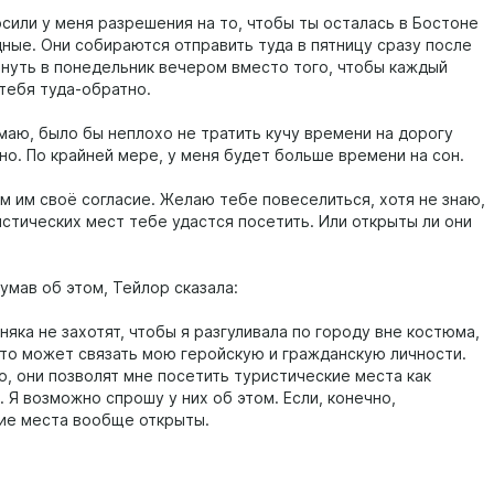
сили у меня разрешения на то, чтобы ты осталась в Бостоне
дные. Они собираются отправить туда в пятницу сразу после
рнуть в понедельник вечером вместо того, чтобы каждый
 тебя туда-обратно.
умаю, было бы неплохо не тратить кучу времени на дорогу
но. По крайней мере, у меня будет больше времени на сон.
ам им своё согласие. Желаю тебе повеселиться, хотя не знаю,
истических мест тебе удастся посетить. Или открыты ли они
умав об этом, Тейлор сказала:
яка не захотят, чтобы я разгуливала по городу вне костюма,
это может связать мою геройскую и гражданскую личности.
о, они позволят мне посетить туристические места как
 Я возможно спрошу у них об этом. Если, конечно,
ие места вообще открыты.