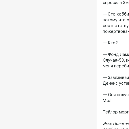
спросила Эм
— Это хобби.
потому что 
соответству
пожертвован
— Кто?
— Фонд Лами
Случая-53, 
меня переби
— Завязывай
Деннис уста
— Они получ
Мол.
Тейлор морг
Эми: Полагаю