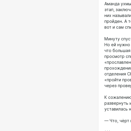
Аманда ухмы
этап, заклю
них называли
пройден. А 
вот и сам сп
Минуту спус
Но ей нужно
что большая
просмотр сп
«прославлен
прохождения
отделения СК
«пройти про
через прове
К сожалению
развернуть и
уставилась н
— Что, чёрт