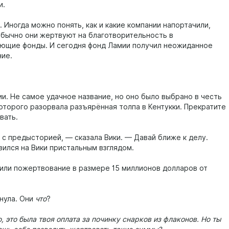
и.
 Иногда можно понять, как и какие компании напортачили,
обычно они жертвуют на благотворительность в
ющие фонды. И сегодня фонд Ламии получил неожиданное
ие.
и. Не самое удачное название, но оно было выбрано в честь
которого разорвала разъярённая толпа в Кентукки. Прекратите
вать.
 с предысторией, — сказала Вики. — Давай ближе к делу.
вился на Вики пристальным взглядом.
или пожертвование в размере 15 миллионов долларов от
нула. Они
что
?
, это была твоя оплата за починку снарков из флаконов. Но ты