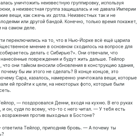
алась уничтожить неизвестную группировку, используя
рюки, а неизвестная группа защищалась и не давала Империи
кие вещи, как сжечь их дотла. Неизвестных так и не
злодеями или другой бандой. Конечно, только время покажет,
и на самом деле.
ти переключились на то, что в Нью-Йорке всё ещё царила
общественное мнение в основном сходилось на вопросе для
 собираетесь делать с Сибирью?». Они отвечали, что
 нанесённые повреждения и будут жить дальше. Тейлор
, что они тайком вносили обновления в конструкцию здания,
 почему бы им этого не сделать? В конце концов, это
почему Сара, казалось, намеренно уничтожала вещи, которые
али ей пройти к цели, на некоторых фото, которые были
сеть.
Тейлор, — поздоровался Денни, входя на кухню. В его руках
 и он, судя по всему, что-то с него читал. — У тебя есть
ь возражения против выходных в Бостоне?
— ответила Тейлор, приподняв бровь. — А почему ты
ь?