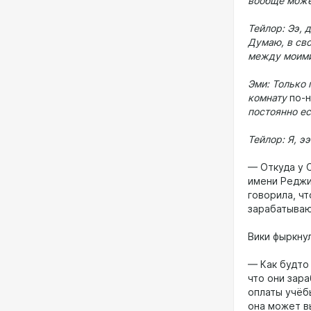
вообще може
Тейлор: Ээ, 
Думаю, в сво
между моими
Эми: Только 
комнату
по-
постоянно ес
Тейлор: Я, э
— Откуда у 
имени Реджи
говорила, ч
зарабатываю
Вики фыркнул
— Как будто
что они зар
оплаты учёб
она может вы