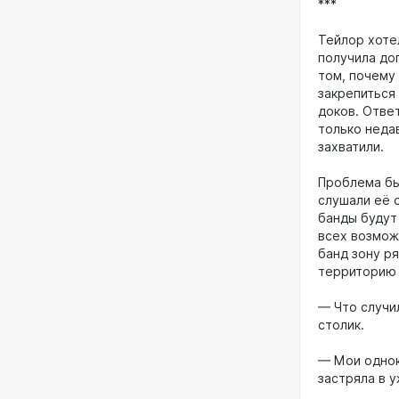
***
Тейлор хотел
получила доп
том, почему
закрепиться
доков. Ответ
только неда
захватили.
Проблема бы
слушали её о
банды будут
всех возмож
банд зону р
территорию 
— Что случи
столик.
— Мои однок
застряла в 