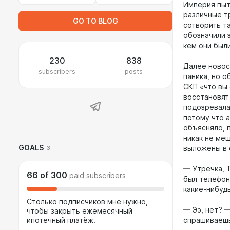
Империя пыт
различные т
GO TO BLOG
сотворить та
обозначили 
кем они был
230
838
Далее новос
subscribers
posts
паника, но 
СКП «что вы
восстановят
подозревала
потому что а
объясняло, 
никак не меш
GOALS
3
выложены в 
— Утречка, 
66
of
300
paid subscribers
был телефон,
какие-нибуд
Столько подписчиков мне нужно,
— Ээ, нет? 
чтобы закрыть ежемесячный
ипотечный платёж.
спрашиваеш