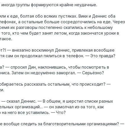
, иногда группы формируются крайне неудачные.
ли к еде, болтая обо всяких пустяках. Вики и Деннис оба
елефонах, а остальные больше сосредоточились на еде. Через
ремя их разговоры постепенно скатились к небольшому
ого, кто чем будет занят летом, когда закончатся уроки в
такое.
рт?! — внезапно воскликнул Деннис, привлекая всеобщее
отя сам он продолжал пялиться в телефон. — Это правда?
а? — спросил Дин, наклонившись, чтобы посмотреть в
ниса. Затем он недоумённо заморгал. — Серьёзно?
обираетесь рассказать остальным, что происходит? —
и.
, — сказал Деннис. — В общем, я шерстил списки разных
ельных организаций… — он замолчал из-за того, как
 на него все уставились. — Что?
е вообще следить за благотворительными организациями? —