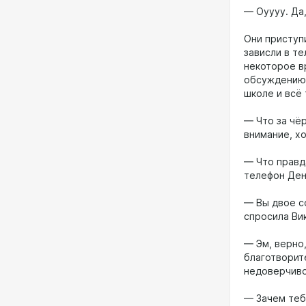
— Оуууу. Да
Они приступи
зависли в т
некоторое в
обсуждению т
школе и всё 
— Что за чё
внимание, х
— Что правд
телефон Ден
— Вы двое с
спросила Вик
— Эм, верно
благотворит
недоверчиво
— Зачем теб