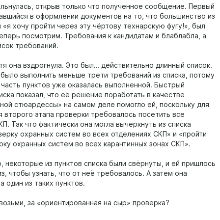
льнулась, открыв только что полученное сообщение. Первый
чавшийся в оформлении документов на то, что большинство из
 «я хочу пройти через эту чёртову технарскую фугу!», был
теперь посмотрим. Требования к кандидатам и блаблабла, а
исок требований.
тя она вздрогнула. Это был… действительно длинный список.
 было выполнить меньше трети требований из списка, потому
 часть пунктов уже оказалась выполненной. Быстрый
иска показал, что её решение поработать в качестве
ной стюардессы» на самом деле помогло ей, поскольку для
 второго этапа проверки требовалось посетить все
П. Так что фактически она могла вычеркнуть из списка
верку охранных систем во всех отделениях СКП» и «пройти
рку охранных систем во всех карантинных зонах СКП».
, некоторые из пунктов списка были свёрнуты, и ей пришлось
з, чтобы узнать, что от неё требовалось. А затем она
а один из таких пунктов.
 возьми, за «ориентированная на сыр» проверка?