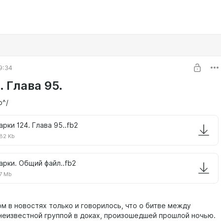
9:34
 Глава 95.
o^/
арки 124. Глава 95..fb2
82 Kb
арки. Общий файл..fb2
7 Mb
ом в новостях только и говорилось, что о битве между
неизвестной группой в доках, произошедшей прошлой ночью.