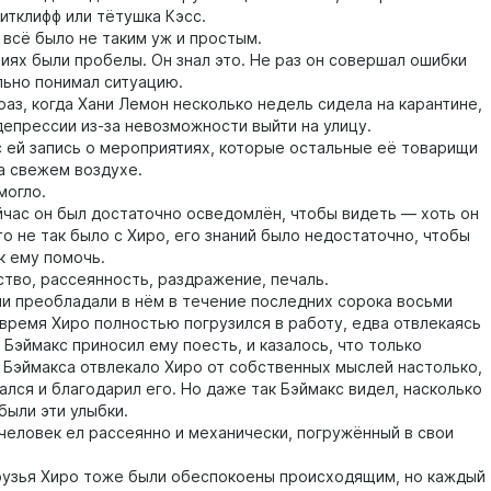
итклифф или тётушка Кэсс.
сё было не таким уж и простым.
ях были пробелы. Он знал это. Не раз он совершал ошибки
льно понимал ситуацию.
аз, когда Хани Лемон несколько недель сидела на карантине,
депрессии из-за невозможности выйти на улицу.
й запись о мероприятиях, которые остальные её товарищи
а свежем воздухе.
огло.
с он был достаточно осведомлён, чтобы видеть — хоть он
то не так было с Хиро, его знаний было недостаточно, чтобы
к ему помочь.
о, рассеянность, раздражение, печаль.
преобладали в нём в течение последних сорока восьми
 время Хиро полностью погрузился в работу, едва отвлекаясь
. Бэймакс приносил ему поесть, и казалось, что только
 Бэймакса отвлекало Хиро от собственных мыслей настолько,
ался и благодарил его. Но даже так Бэймакс видел, насколько
были эти улыбки.
овек ел рассеянно и механически, погружённый в свои
зья Хиро тоже были обеспокоены происходящим, но каждый