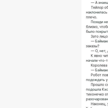
— А знаешь
Тейлор обор
наклонилась
плечо.
Позади него
близко, что
было покрыт
Зато лицо Т
— Бэймакс, 
заказы?
— О, нет, д
К явно чита
начали что-т
Королева Ул
— Бэймакс.
Робот повер
подождать у
Прошло совс
подошла Кэс
тихонечко о
разочарован
Наконец, уб