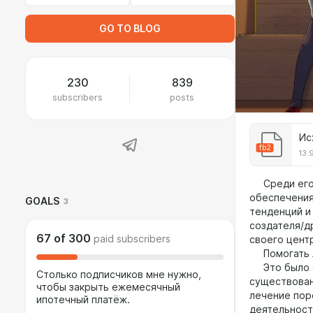
GO TO BLOG
230
839
subscribers
posts
Ис
fb2
13.
Среди его 
обеспечения
GOALS
3
тенденций и
создателя/д
67
of
300
paid subscribers
своего цент
Помогать лю
Это было ег
Столько подписчиков мне нужно,
существовани
чтобы закрыть ежемесячный
лечение пор
ипотечный платёж.
деятельност