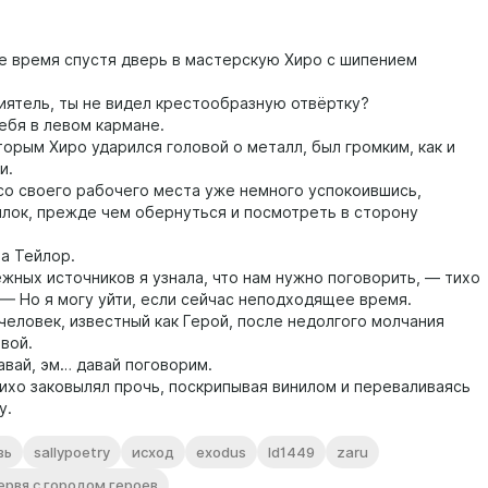
время спустя дверь в мастерскую Хиро с шипением
тель, ты не видел крестообразную отвёртку?
бя в левом кармане.
орым Хиро ударился головой о металл, был громким, как и
и.
 своего рабочего места уже немного успокоившись,
ылок, прежде чем обернуться и посмотреть в сторону
 Тейлор.
ых источников я узнала, что нам нужно поговорить, — тихо
 — Но я могу уйти, если сейчас неподходящее время.
овек, известный как Герой, после недолгого молчания
вой.
ай, эм… давай поговорим.
о заковылял прочь, поскрипывая винилом и переваливаясь
у.
вь
sallypoetry
исход
exodus
ld1449
zaru
ервя с городом героев