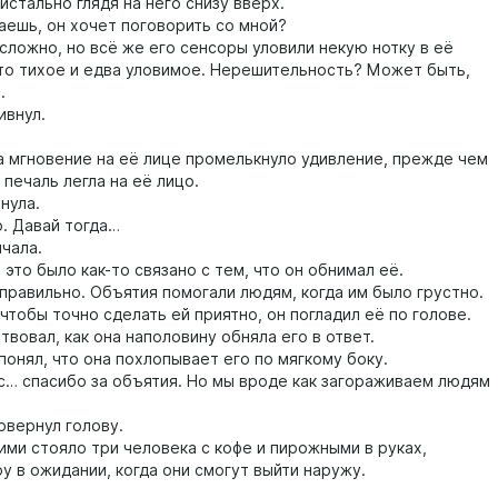
истально глядя на него снизу вверх.
шь, он хочет поговорить со мной?
ожно, но всё же его сенсоры уловили некую нотку в её
-то тихое и едва уловимое. Нерешительность? Может быть,
.
внул.
мгновение на её лице промелькнуло удивление, прежде чем
 печаль легла на её лицо.
ула.
Давай тогда…
чала.
то было как-то связано с тем, что он обнимал её.
авильно. Объятия помогали людям, когда им было грустно.
тобы точно сделать ей приятно, он погладил её по голове.
овал, как она наполовину обняла его в ответ.
нял, что она похлопывает его по мягкому боку.
спасибо за объятия. Но мы вроде как загораживаем людям
ернул голову.
и стояло три человека с кофе и пирожными в руках,
у в ожидании, когда они смогут выйти наружу.