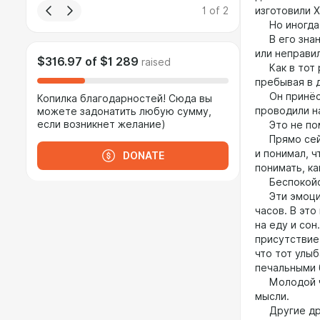
1
of
2
изготовили Х
Но иногда в
В его знани
или неправи
$316.97
of
$1 289
raised
Как в тот р
пребывая в 
Он принёс е
Копилка благодарностей! Сюда вы
проводили н
можете задонатить любую сумму,
если возникнет желание)
Это не пом
Прямо сейча
и понимал, ч
DONATE
понимать, ка
Беспокойств
Эти эмоции 
часов. В это
на еду и сон
присутствие
что тот улыб
печальными 
Молодой чел
мысли.
Другие дру