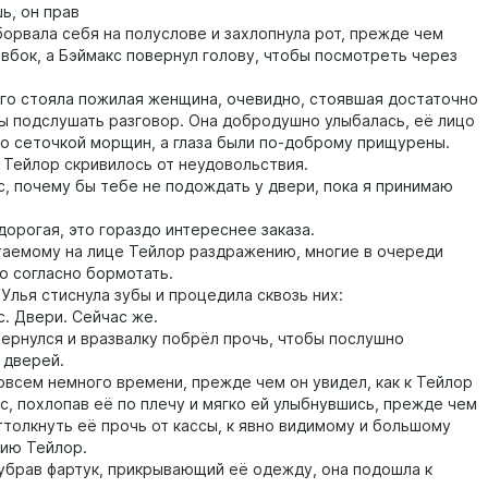
, он прав
вала себя на полуслове и захлопнула рот, прежде чем
 вбок, а Бэймакс повернул голову, чтобы посмотреть через
 стояла пожилая женщина, очевидно, стоявшая достаточно
бы подслушать разговор. Она добродушно улыбалась, её лицо
о сеточкой морщин, а глаза были по-доброму прищурены.
ейлор скривилось от неудовольствия.
почему бы тебе не подождать у двери, пока я принимаю
орогая, это гораздо интереснее заказа.
емому на лице Тейлор раздражению, многие в очереди
о согласно бормотать.
ья стиснула зубы и процедила сквозь них:
 Двери. Сейчас же.
нулся и вразвалку побрёл прочь, чтобы послушно
 дверей.
ем немного времени, прежде чем он увидел, как к Тейлор
с, похлопав её по плечу и мягко ей улыбнувшись, прежде чем
ттолкнуть её прочь от кассы, к явно видимому и большому
ию Тейлор.
рав фартук, прикрывающий её одежду, она подошла к