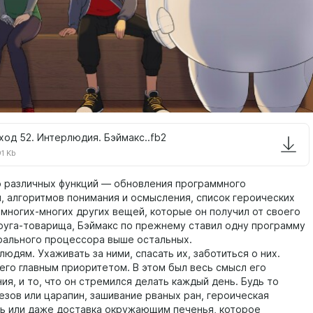
ход 52. Интерлюдия. Бэймакс..fb2
91 Kb
различных функций — обновления программного
, алгоритмов понимания и осмысления, список героических
 многих-многих других вещей, которые он получил от своего
руга-товарища, Бэймакс по прежнему ставил одну программу
рального процессора выше остальных.
дям. Ухаживать за ними, спасать их, заботиться о них.
о главным приоритетом. В этом был весь смысл его
я, и то, что он стремился делать каждый день. Будь то
езов или царапин, зашивание рваных ран, героическая
ь или даже доставка окружающим печенья, которое