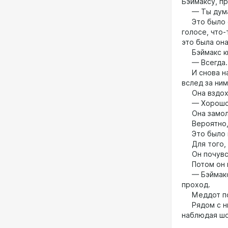
Бэймаксу, пр
— Ты думае
Это было сл
голосе, что
это была она
Бэймакс ки
— Всегда.
И снова на 
вслед за ним
Она вздохн
— Хорошо. 
Она замол
Вероятно, э
Это было пр
Для того, ч
Он почувств
Потом он по
— Бэймакс… 
проход.
Меддот пов
Рядом с ним
наблюдая шо