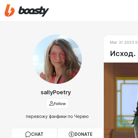
Mar 31 2023 0
Исход.
sallyPoetry
Follow
перевожу фанфики по Червю
CHAT
DONATE