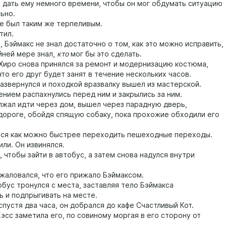
л дать ему немного времени, чтобы он мог обдумать ситуацию
ьно.
 был таким же терпеливым.
ил.
эймакс не знал достаточно о том, как это можно исправить,
йней мере знал,
кто
мог бы это сделать.
иро снова принялся за ремонт и модернизацию костюма,
что его друг будет занят в течение нескольких часов.
вернулся и походкой вразвалку вышел из мастерской.
ением распахнулись перед ним и закрылись за ним.
л идти через дом, вышел через парадную дверь,
 дороге, обойдя спящую собаку, пока прохожие обходили его
я как можно быстрее переходить пешеходные переходы.
ли. Он извинялся.
чтобы зайти в автобус, а затем снова надулся внутри
ловался, что его прижало Бэймаксом.
ус тронулся с места, заставляя тело Бэймакса
ь и подпрыгивать на месте.
устя два часа, он добрался до кафе Счастливый Кот.
с заметила его, по совиному моргая в его сторону от