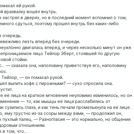
махал ей рукой.
 вразвалку вошёл внутрь.
застрял в дверях, но в последний момент вспомнил о том,
емного сдуться, поэтому прошёл внутрь без каких-либо
 очередь.
вежливо лезть вперёд без очереди.
клонно двигалась вперёд, и через несколько минут он уже
непроницаемое лицо Тейлор Эберт, стоявшей по другую
совой стойки.
— сказала она, наполовину приветствуя его, наполовину
рос.
ейлор, — он помахал рукой.
 выпить кофе с пирожными? — сухо спросила она.
стит.
ё лица на краткое мгновение неуловимо изменилось, но он
изменение — то, как мышцы её лица расслабились от
ак сузились глаза, и как тень печали промелькнула на её лице.
ему грустно из-за ссоры между вами, — продолжил он,
х пухлый палец. — Разногласия — это нормально, но общение
здоровым отношениям.
в том, что…