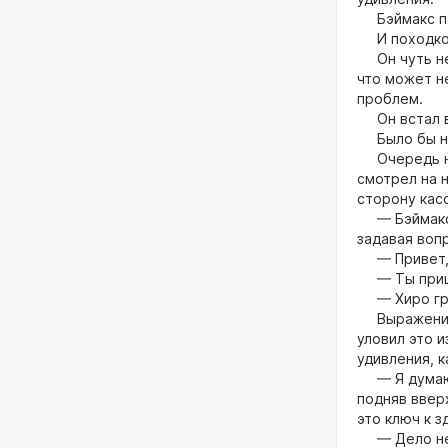
Бэймакс по
И походкой
Он чуть не 
что может н
проблем.
Он встал в
Было бы не
Очередь неу
смотрел на 
сторону кас
— Бэймакс… 
задавая воп
— Привет, Т
— Ты пришёл
— Хиро гру
Выражение е
уловил это 
удивления, к
— Я думаю, 
подняв ввер
это ключ к 
— Дело не 