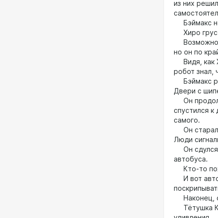
из них реши
самостоятел
Бэймакс не
Хиро груст
Возможно, Б
но он по кра
Видя, как Х
робот знал, 
Бэймакс раз
Двери с шип
Он продолжа
спустился к
самого.
Он старалс
Люди сигнали
Он сдулся, 
автобуса.
Кто-то пожа
И вот автоб
поскрипыват
Наконец, сп
Тётушка Кэс
удивления.