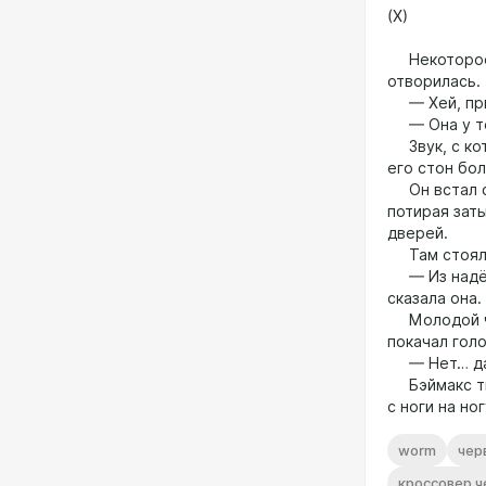
(X)
Некоторое 
отворилась.
— Хей, прия
— Она у те
Звук, с кот
его стон бол
Он встал со
потирая зат
дверей.
Там стояла
— Из надёжн
сказала она.
Молодой чел
покачал голо
— Нет… дав
Бэймакс тих
с ноги на ног
worm
чер
кроссовер ч