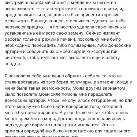
быстрый анаэробный спринт с медленным бегом на
выносливость — о таком режиме я прочитала в сети, и,
предположительно, он должен был принести хорошие
результаты. В конце концов, я решилась сделать на себе
первую операцию — я полностью удалила свою печень и
установила на её место свою замену. Сейчас имплант
работал только в режиме печени, поскольку мне было
необходимо пересадить либо полимерные, либо донорские
артерии и соединить их с моей сердечко-сосудистой
системой, чтобы имплант мог выполнять ещё и работу
сердца.
Я позволила себе мысленно обругать себя за то, что не
стала доставать из того борга полимерные артерии, когда у
меня была такая возможность. Моим другим вариантом
было позволить моей силе помочь мне переделать
донорские артерии, чтобы не случилось отторжения, но для
этого мне нужно было найти донорское тело, которое я
могла бы препарировать. А у нас было не так чтобы очень
много времени на мародёрство, когда подворачивались
подходящие варианты для кражи имплантов. Этого
времени определённо было недостаточно для тщательного
патологоанатомического вскрытия.