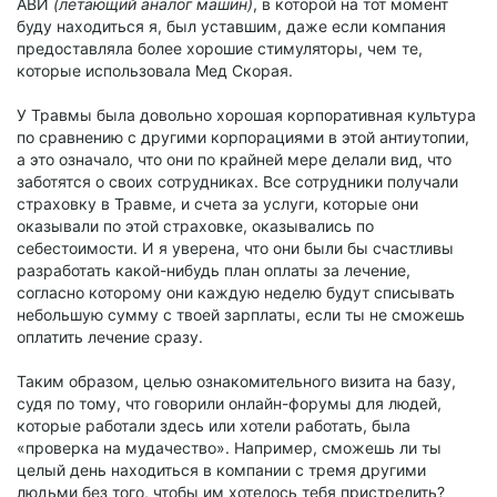
АВИ
(летающий аналог машин)
, в которой на тот момент
буду находиться я, был уставшим, даже если компания
предоставляла более хорошие стимуляторы, чем те,
которые использовала Мед Скорая.
У Травмы была довольно хорошая корпоративная культура
по сравнению с другими корпорациями в этой антиутопии,
а это означало, что они по крайней мере делали вид, что
заботятся о своих сотрудниках. Все сотрудники получали
страховку в Травме, и счета за услуги, которые они
оказывали по этой страховке, оказывались по
себестоимости. И я уверена, что они были бы счастливы
разработать какой-нибудь план оплаты за лечение,
согласно которому они каждую неделю будут списывать
небольшую сумму с твоей зарплаты, если ты не сможешь
оплатить лечение сразу.
Таким образом, целью ознакомительного визита на базу,
судя по тому, что говорили онлайн-форумы для людей,
которые работали здесь или хотели работать, была
«проверка на мудачество». Например, сможешь ли ты
целый день находиться в компании с тремя другими
людьми без того, чтобы им хотелось тебя пристрелить?