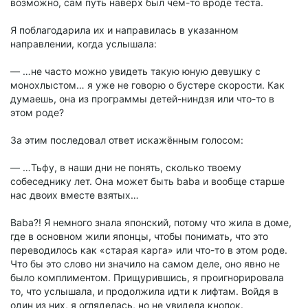
возможно, сам путь наверх был чем-то вроде теста.
Я поблагодарила их и направилась в указанном
направлении, когда услышала:
— …не часто можно увидеть такую юную девушку с
монохлыстом… я уже не говорю о бустере скорости. Как
думаешь, она из программы детей-ниндзя или что-то в
этом роде?
За этим последовал ответ искажённым голосом:
— …Тьфу, в наши дни не понять, сколько твоему
собеседнику лет. Она может быть baba и вообще старше
нас двоих вместе взятых…
Baba?! Я немного знала японский, потому что жила в доме,
где в основном жили японцы, чтобы понимать, что это
переводилось как «старая карга» или что-то в этом роде.
Что бы это слово ни значило на самом деле, оно явно не
было комплиментом. Прищурившись, я проигнорировала
то, что услышала, и продолжила идти к лифтам. Войдя в
один из них, я огляделась, но не увидела кнопок.