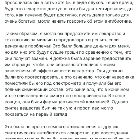
просочилась бы в сеть хотя бы в виде слухов. Те же врачи,
будь это лекарство доступно хотя бы для тестирования, до
того, как лечение будет доступно, пусть даже только для
очень богатых, могли начать говорить об этом антибиотике.
Таким образом, я могла бы предложить им лекарство и
технологию за миллион евродолларов и решить свои
денежные проблемы! Это были большие деньги для меня,
но для них это будут сущие гроши по сравнению с тем, что
они получат взамен. Я должна была заранее предоставить
им образцы, чтобы они серьёзно отнеслись к моим
заявлениям об эффективности лекарства. Они должны
были его протестировать, а это означало, что они наверняка
поместили бы его под спектрометр и получили бы его
полный химический состав. Это означало, что в конечном
итоге они наверняка смогут его воспроизвести. В конце
концов, они были фармацевтической компанией. Однако
синтез вещества был не так уж и прост, как могло
показаться на первый взгляд.
Это было не просто немного отличавшееся от других
синтетических антибиотиков лекарство, для воссоздания
которого можно было бы использовать многолетний опыт