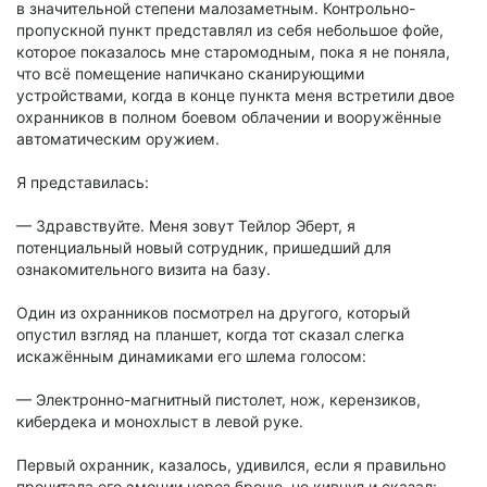
в значительной степени малозаметным. Контрольно-
пропускной пункт представлял из себя небольшое фойе,
которое показалось мне старомодным, пока я не поняла,
что всё помещение напичкано сканирующими
устройствами, когда в конце пункта меня встретили двое
охранников в полном боевом облачении и вооружённые
автоматическим оружием.
Я представилась:
— Здравствуйте. Меня зовут Тейлор Эберт, я
потенциальный новый сотрудник, пришедший для
ознакомительного визита на базу.
Один из охранников посмотрел на другого, который
опустил взгляд на планшет, когда тот сказал слегка
искажённым динамиками его шлема голосом:
— Электронно-магнитный пистолет, нож, керензиков,
кибердека и монохлыст в левой руке.
Первый охранник, казалось, удивился, если я правильно
прочитала его эмоции через броню, но кивнул и сказал: