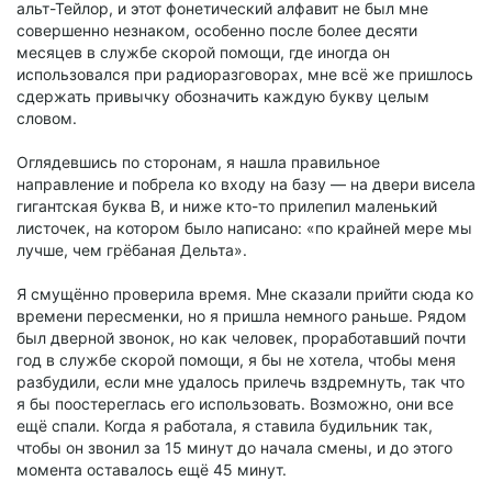
альт-Тейлор, и этот фонетический алфавит не был мне
совершенно незнаком, особенно после более десяти
месяцев в службе скорой помощи, где иногда он
использовался при радиоразговорах, мне всё же пришлось
сдержать привычку обозначить каждую букву целым
словом.
Оглядевшись по сторонам, я нашла правильное
направление и побрела ко входу на базу — на двери висела
гигантская буква B, и ниже кто-то прилепил маленький
листочек, на котором было написано: «по крайней мере мы
лучше, чем грёбаная Дельта».
Я смущённо проверила время. Мне сказали прийти сюда ко
времени пересменки, но я пришла немного раньше. Рядом
был дверной звонок, но как человек, проработавший почти
год в службе скорой помощи, я бы не хотела, чтобы меня
разбудили, если мне удалось прилечь вздремнуть, так что
я бы поостереглась его использовать. Возможно, они все
ещё спали. Когда я работала, я ставила будильник так,
чтобы он звонил за 15 минут до начала смены, и до этого
момента оставалось ещё 45 минут.