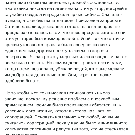
патентами объектам интеллектуальной собственности.
Биотехника никогда не патентовала стимулятор, который я
случайно создала и продавала прямо сейчас. Сначала я
думала, что он был запатентован. Поисковые запросы в
Сети не давали однозначного ответа на этот вопрос, но
правда заключалась в том, что весь процесс изготовления
стимуляторов был коммерческой тайной, так что с точки
зрения уголовного права я была совершенно чиста.
Единственным другим преступлением, которое я
совершала, была кража у мёртвых членов банды, и на это
всем было плевать. На самом деле, травматологи сами,
когда время позволяло, убивали людей, которые мешали
им добраться до их клиентов. Они, вероятно, даже
одобрили бы это.
Не то чтобы моя техническая невиновность имела
значение, поскольку решение проблем с внесудебным
применением насилия было практически обязательным
условием организации, которая хотела называться
корпорацией. Основать компанию мог любой, но вы не
считались корпорацией, пока у вас не было минимального
количества силовиков и репутации того, кто не стесняется
их использовать.