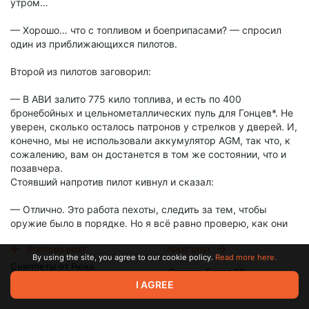
утром…
— Хорошо… что с топливом и боеприпасами? — спросил
один из приближающихся пилотов.
Второй из пилотов заговорил:
— В АВИ залито 775 кило топлива, и есть по 400
бронебойных и цельнометаллических пуль для Гонцев*. Не
уверен, сколько осталось патронов у стрелков у дверей. И,
конечно, мы не использовали аккумулятор AGM, так что, к
сожалению, вам он достанется в том же состоянии, что и
позавчера.
Стоявший напротив пилот кивнул и сказал:
— Отлично. Это работа пехоты, следить за тем, чтобы
оружие было в порядке. Но я всё равно проверю, как они
придут.
Previous post
Next post
By using the site, you agree to our cookie policy.
Read more here.
Моё подслушивание прервал мужчина, который уставился
Сниппеты от Рюка.
Снарки. Глава 98.
Придумывать Хорошие
на меня с удивлением — из всех вещей он был одет в
I AGREE
Названия Это Такая
пижаму.
Jul 17 2025 05:47
Jul 26 2025 16:35
Головная Боль (Червь/