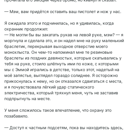
— Мэм, вам придётся оставить ваш пистолет и нож у нас.
Я ожидала этого и подчинилась, но я удивилась, когда
охранник продолжил:
— Не могли бы вы закатать рукав на левой руке, мэм? — я
моргнула и сделала это, и он надел мне на руку маленький
браслетик, перекрывая выходное отверстие моего
монохлыста. Он чем-то напоминал мне те резиновые
браслеты из поздних девяностых, которые скатывались у
тебя на руке, стоило шлёпнуть ими по коже, с которыми
мы с Эммой игрались в детстве, только этот, надетый на
моё запястье, выглядел гораздо солиднее. Я осторожно
прикоснулась к нему, но он отказался сдвигаться с места,
и я почувствовала лёгкий удар статического
электричества, который тряхнул меня, чуть не заставив
подпрыгнуть на месте.
У меня сложилось такое впечатление, что охрану это
позабавило.
— Доступ к частным подсетям, пока вы находитесь здесь,