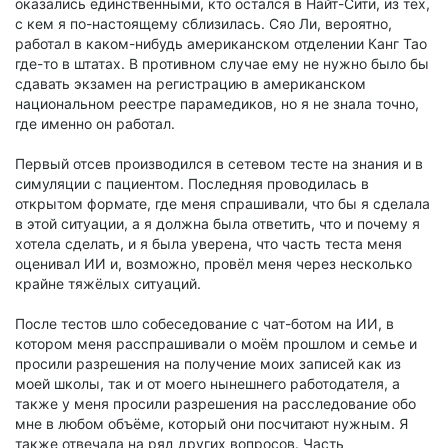
оказались единственными, кто остался в Найт-Сити, из тех,
с кем я по-настоящему сблизилась. Сяо Ли, вероятно,
работал в каком-нибудь американском отделении Канг Тао
где-то в штатах. В противном случае ему не нужно было бы
сдавать экзамен на регистрацию в американском
национальном реестре парамедиков, но я не знала точно,
где именно он работал.
Первый отсев производился в сетевом тесте на знания и в
симуляции с пациентом. Последняя проводилась в
открытом формате, где меня спрашивали, что бы я сделала
в этой ситуации, а я должна была ответить, что и почему я
хотела сделать, и я была уверена, что часть теста меня
оценивал ИИ и, возможно, провёл меня через несколько
крайне тяжёлых ситуаций.
После тестов шло собеседование с чат-ботом на ИИ, в
котором меня расспрашивали о моём прошлом и семье и
просили разрешения на получение моих записей как из
моей школы, так и от моего нынешнего работодателя, а
также у меня просили разрешения на расследование обо
мне в любом объёме, который они посчитают нужным. Я
также отвечала на ряд других вопросов. Часть