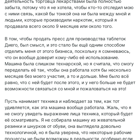
деятельность торговца лекарствами была полностью
забыта, потому что я не хотела, чтобы кто-то отследил мою
с ними связь, какой бы тонкой она ни была между мной и
людьми, которые производили наркотик, который я
продавала всего около 9 месяцев или около того.
В том, чтобы продать пресс для производства таблеток
Диего, был смысл, и это стало бы ещё одним способом
отделить меня от этого бизнеса, поскольку я сомневаюсь,
что он вообще доверит кому-либо её использование.
Машина была слишком технарской, но я считала, что смогу
переделать её так, чтобы она работала хотя бы несколько
месяцев без моего участия, а то и дольше. Мне было всё
равно, что с ней будет после этого, и у него больше не будет
возможности связаться со мной и пожаловаться на это!
Пусть нанимает техника и наблюдает за тем, как тот
удивляется, как эта машина вообще работала. Жаль, что я
не смогу увидеть выражение лица техника, который будет
её осматривать. Я не собирала машину из жевательной
резинки и шнурков от обуви, она выглядела довольно
технологичной, но я была уверена, что некоторые рабочие
процессы не были возможны в реальности, особенно если