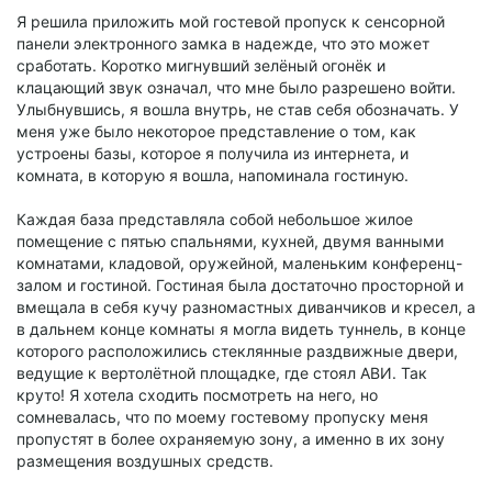
Я решила приложить мой гостевой пропуск к сенсорной
панели электронного замка в надежде, что это может
сработать. Коротко мигнувший зелёный огонёк и
клацающий звук означал, что мне было разрешено войти.
Улыбнувшись, я вошла внутрь, не став себя обозначать. У
меня уже было некоторое представление о том, как
устроены базы, которое я получила из интернета, и
комната, в которую я вошла, напоминала гостиную.
Каждая база представляла собой небольшое жилое
помещение с пятью спальнями, кухней, двумя ванными
комнатами, кладовой, оружейной, маленьким конференц-
залом и гостиной. Гостиная была достаточно просторной и
вмещала в себя кучу разномастных диванчиков и кресел, а
в дальнем конце комнаты я могла видеть туннель, в конце
которого расположились стеклянные раздвижные двери,
ведущие к вертолётной площадке, где стоял АВИ. Так
круто! Я хотела сходить посмотреть на него, но
сомневалась, что по моему гостевому пропуску меня
пропустят в более охраняемую зону, а именно в их зону
размещения воздушных средств.