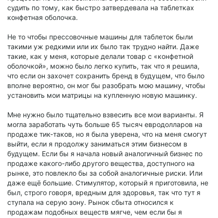
судить по тому, как быстро затвердевала на таблетках
конфетная оболочка.
Не то чтобы прессовочные машины для таблеток были
такими уж редкими или их было так трудно найти. Даже
такие, как у меня, которые делали товар с «конфетной
оболочкой», можно было легко купить, так что я решила,
что если он захочет сохранить бренд в будущем, что было
вполне вероятно, он мог бы разобрать мою машину, чтобы
установить мои матрицы на купленную новую машинку.
Мне нужно было тщательно взвесить все мои варианты. Я
могла заработать чуть больше 65 тысяч евродолларов на
продаже тик-таков, но я была уверена, что на меня смогут
выйти, если я продолжу заниматься этим бизнесом в
будущем. Если бы я начала новый аналогичный бизнес по
продаже какого-либо другого вещества, доступного на
рынке, это повлекло бы за собой аналогичные риски. Или
даже ещё б
о
льшие. Стимулятор, который я приготовила, не
был, строго говоря, вредным для здоровья, так что тут я
ступала на серую зону. Рынок сбыта относился к
продажам подобных веществ мягче, чем если бы я