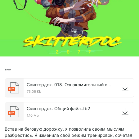
***
Скиттердок. 018. Ознакомительный визит на базу..fb2
fb2
75.06 Kb
Скиттердок. Общий файл..fb2
fb2
1.10 Mb
Встав на беговую дорожку, я позволила своим мыслям
разбрестись. Я изменила свой режим тренировок, сочетая