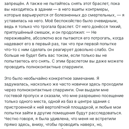
запрещён. А также не пытайтесь снять этот браслет, пока
вы находитесь в здании — в него вшиты контрмеры,
которые варьируются от болезненных до смертельных, — я
уставилась на него. Моё беспокойство было очевидным,
ведь я только что трогала браслет. От него донёсся тихий,
приглушённый смешок, и он продолжил: — Не
переживайте, абсолютно все пытаются его потрогать, когда
надевают его в первый раз, так что при первой попытке
что-то с ним сделать он реагирует довольно слабо. Он
больше не будет бить вас током, если только вы не
попытаетесь его снять. С этим браслетом вы даже можете
проводить полноконтактные спарринги.
Это было необычайно конкретное замечание. Я
задумалась, насколько же часто новички здесь проходили
через полноконтактные спарринги. Они выдали мне
гостевой пропуск и сказали, что мне разрешено посещение
только одного места, одной из баз в центре здания с
пристроенной к ней вертолётной площадкой, и любые мои
попытки зайти в другие помещения будут расследоваться.
Честно говоря, я была удивлена, что меня не встретили
прямо здесь, внизу, чтобы проводить наверх, но,