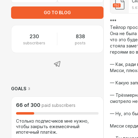
Сн
fb2
5.6
GO TO BLOG
***
Тейлор прос
Она не была 
230
838
что это буд
subscribers
posts
стояла заме
героями во 
— Как, ради 
Мисси, плюх
— Какую зап
GOALS
3
— Трёхмерна
смотрело не
66
of
300
paid subscribers
— Ну, это бы
Столько подписчиков мне нужно,
Мисси серди
чтобы закрыть ежемесячный
ипотечный платёж.