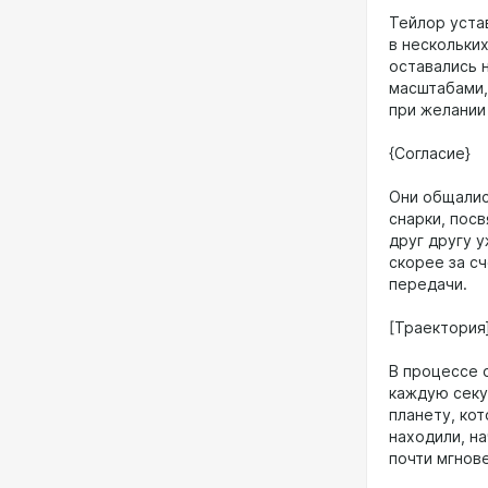
Тейлор уста
в нескольких
оставались 
масштабами,
при желании 
{Согласие}
Они общалис
снарки, пос
друг другу 
скорее за с
передачи.
[Траектория
В процессе о
каждую секу
планету, кот
находили, н
почти мгнов