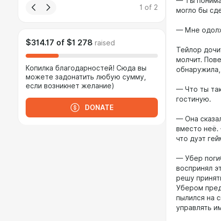
— Ты понимае
1
of
2
могло бы сде
— Мне одолж
$314.17
of
$1 278
raised
Тейлор дочи
молчит. Пов
Копилка благодарностей! Сюда вы
обнаружила,
можете задонатить любую сумму,
если возникнет желание)
— Что ты так
гостиную.
DONATE
— Она сказал
вместо неё.
что дуэт ге
— Убер поги
воспринял э
решу принят
Убером пред
пылился на с
управлять и