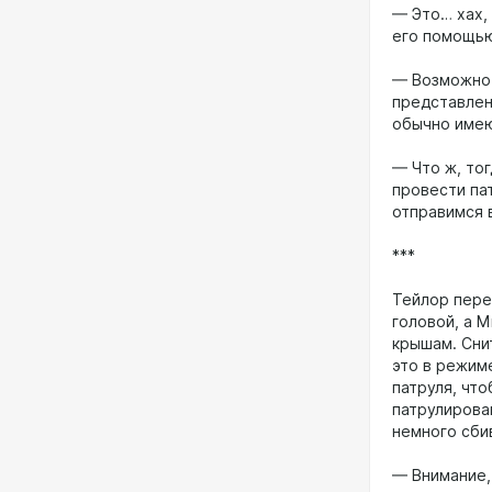
— Это… хах,
его помощь
— Возможно.
представлен
обычно имею
— Что ж, то
провести па
отправимся 
***
Тейлор переп
головой, а 
крышам. Сни
это в режиме
патруля, что
патрулирова
немного сби
— Внимание,