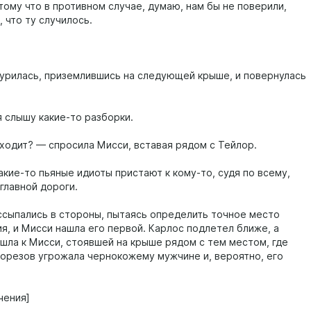
тому что в противном случае, думаю, нам бы не поверили,
 что ту случилось.
урилась, приземлившись на следующей крыше, и повернулась
я слышу какие-то разборки.
ходит? — спросила Мисси, вставая рядом с Тейлор.
акие-то пьяные идиоты пристают к кому-то, судя по всему,
главной дороги.
ссыпались в стороны, пытаясь определить точное место
я, и Мисси нашла его первой. Карлос подлетел ближе, а
шла к Мисси, стоявшей на крыше рядом с тем местом, где
ворезов угрожала чернокожему мужчине и, вероятно, его
чения]