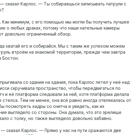
 — сказал Карлос. — Ты собираешься записывать патрули с
ю?
 Как минимум, с его помощью мы могли бы получить лучшее
ие о любых драках, потому что наши нательные камеры
т довольно ограниченный обзор.
гда хватай его и собирайся. Мы с таким же успехом можем
труль втроём на знакомой территории, прежде чем завтра
в Бостон.
рыгивала со здания на здания, пока Карлос летел у неё над
Мисси скручивала пространство, чтобы передвигаться по
тч и её платформа следовали за ней, хотя платформа делала
 стелса. Тем не менее, она всё равно иногда отвлекалась от
бы посмотреть кадры со снитча и увидеть, как их
ние выглядело со стороны. Она думала, что это зрелище
вало с толку, но также выглядело довольно забавно.
 — сказал Карлос. — Прямо у нас на пути сражаются две