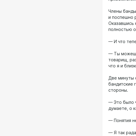
Члены банды
и поспешно 
Оказавшись н
полностью о
— И что теп
— Ты можешь
товарищ, раз
что я и близ
Две минуты 
бандитские 
стороны.
— Это было 
думаете, о к
— Понятия н
— Я так рада