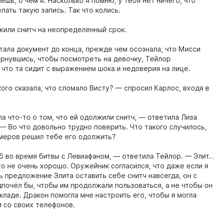
шь, о чём я. Насколько я помню, у тебя нет ничего, что
лать такую запись. Так что колись.
или снитч на неопределённый срок.
тала документ до конца, прежде чем осознала, что Мисси
ернувшись, чтобы посмотреть на девочку, Тейлор
 что та сидит с выражением шока и недоверия на лице.
ого сказала, что сломало Висту? — спросил Карлос, входя в
а что-то о том, что ей одолжили снитч, — ответила Лиза
 — Во что довольно трудно поверить. Что такого случилось,
ймеров решил тебе его одолжить?
б во время битвы с Левиафаном, — ответила Тейлор. — Элит…
то не очень хорошо. Оружейник согласился, что даже если я
ь предложение Элита оставить себе снитч навсегда, он с
почёл бы, чтобы им продолжали пользоваться, а не чтобы он
кладе. Дракон помогла мне настроить его, чтобы я могла
м со своих телефонов.