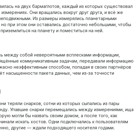
вилась на двух бармаглотов, каждый из которых существовал
 измерениях. Они вращались вокруг друг друга, и всё же
неподвижными. Из размеры измерялись планетарными
 но при этом они оставались достаточно небольшими, чтобы
приземлиться на планету и поместиться на ней.
ь между собой невероятными всплесками информации,
вящённые коммуникативным задачам, передавали информацию
ужасно неэффективным способом, попадая в своих партнёров
чёт насыщенности пакета данных, чем из-за точности
]
ни теряли снарков, сотни из которых сыпались из пары
нду. Упавшие снарки перемещались между измерениями, ища
орую могли бы назвать своим домом, а после того, как
ачинали искать хостов. Одни подключались к пользователям
енно, другие — ждали подходящего носителя годами.