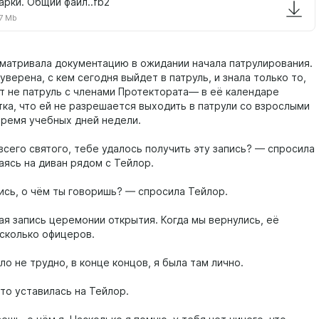
арки. Общий файл..fb2
7 Mb
матривала документацию в ожидании начала патрулирования.
уверена, с кем сегодня выйдет в патруль, и знала только то,
ет не патруль с членами Протектората— в её календаре
тка, что ей не разрешается выходить в патрули со взрослыми
время учебных дней недели.
всего святого, тебе удалось получить эту запись? — спросила
аясь на диван рядом с Тейлор.
ись, о чём ты говоришь? — спросила Тейлор.
я запись церемонии открытия. Когда мы вернулись, её
сколько офицеров.
ло не трудно, в конце концов, я была там лично.
то уставилась на Тейлор.