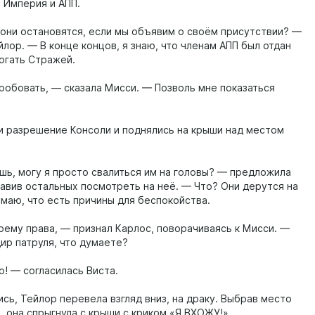
, Империя и АПП.
они остановятся, если мы объявим о своём присутствии? —
лор. — В конце концов, я знаю, что членам АПП был отдан
рогать Стражей.
робовать, — сказала Мисси. — Позволь мне показаться
и разрешение Консоли и поднялись на крыши над местом
шь, могу я просто свалиться им на головы? — предложила
тавив остальных посмотреть на неё. — Что? Они дерутся на
умаю, что есть причины для беспокойства.
оему права, — признал Карлос, поворачиваясь к Мисси. —
ир патруля, что думаете?
о! — согласилась Виста.
сь, Тейлор перевела взгляд вниз, на драку. Выбрав место
, она спрыгнула с крыши с криком «Я ВХОЖУ!».