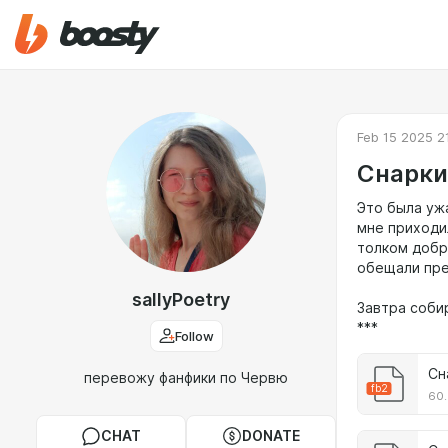
Feb 15 2025 2
Снарки.
Это была уж
мне приходи
толком добр
обещали пре
sallyPoetry
Завтра соби
***
Follow
Сн
перевожу фанфики по Червю
fb2
60.
CHAT
DONATE