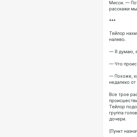
Мисси. — По
расскажи мы,
***
Тейлор нахм
налево.
— Я думаю, 
— Что проис
— Похоже, к
недалеко от 
Все трое ра
происшестви
Тейлор подо
группа голо
дочери.
[Пункт назна