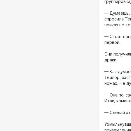
группировки
— Думаешь, 
спросила Тей
приказ не т
— Стоит поп
первой.
Они получил
драки.
— Как думае
Тейлор, зас
ножах. Не д
— Она по-св
Итак, команд
— Сделай эт
Ухмыльнувши
приземления