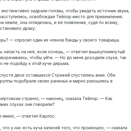
 инстинктивно задрали головы, чтобы увидеть источник звука,
расступились, освобождая Тейлор место для приземления.
а земле, она огляделась, и её появление, судя по всему,
становило драку.
ерь? — спросил один из членов банды у своего товарища.
 напасть на неё, если хочешь, — ответил вышеупомянутый
ворачиваясь, чтобы уйти. — Но до меня доходили слухи, так
ко не подойду к этой куче дерьма.
спустя двое оставшихся Стражей спустились вниз. Обе
группы подобрали своих раненых и мирно разошлись в
чертовски странно, — наконец, сказала Тейлор. — Как
аких слухах они говорили?
е имею, — ответил Карлос.
, что у нас есть куча записей того, что произошло, — сказала