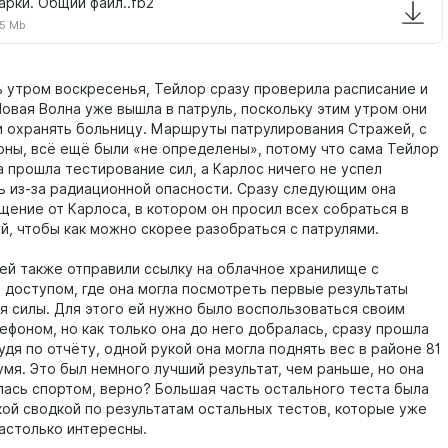
арки. Общий файл..fb2
5 Mb
 утром воскресенья, Тейлор сразу проверила расписание и
Новая Волна уже вышла в патруль, поскольку этим утром они
 охранять больницу. Маршруты патрулирования Стражей, с
оны, всё ещё были «не определены», потому что сама Тейлор
а прошла тестирование сил, а Карлос ничего не успел
ь из-за радиационной опасности. Сразу следующим она
щение от Карлоса, в котором он просил всех собраться в
й, чтобы как можно скорее разобраться с патрулями.
 ей также отправили ссылку на облачное хранилище с
доступом, где она могла посмотреть первые результаты
я силы. Для этого ей нужно было воспользоваться своим
ефоном, но как только она до него добралась, сразу прошла
удя по отчёту, одной рукой она могла поднять вес в районе 81
двумя. Это был немного лучший результат, чем раньше, но она
лась спортом, верно? Большая часть остального теста была
кой сводкой по результатам остальных тестов, которые уже
настолько интересны.