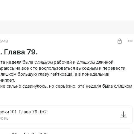
5:48
 Глава 79.
 эта неделя была
слишком
рабочей и
слишком
длинной.
араюсь на все сто воспользоваться выходным и перевести
лишком большую главу гейткраша, а в понедельник
ниппет.
ние сильно сдвинулось, но серьёзно. эта неделя была слишком
арки 101. Глава 79..fb2
60 Kb