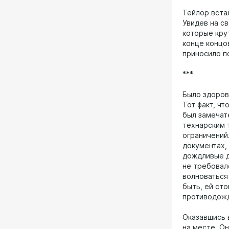
Тейлор встал
Увидев на с
которые кру
конце концов
приносило п
***
Было здоров
Тот факт, ч
был замечат
технарским 
ограничений
документах,
дождливые д
не требовал
волноваться 
быть, ей ст
противодож
Оказавшись 
на месте. Он