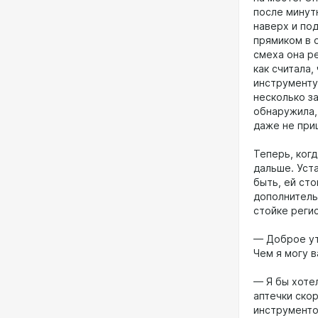
после минут
наверх и по
прямиком в 
смеха она ре
как считала
инструменту
несколько з
обнаружила,
даже не при
Теперь, ког
дальше. Уста
быть, ей сто
дополнитель
стойке реги
— Доброе ут
Чем я могу 
— Я бы хоте
аптечки ско
инструментов