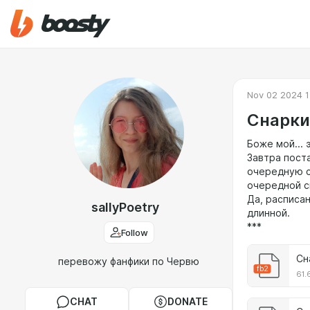
Nov 02 2024 1
Снарки.
Боже мой...
Завтра пост
очередную с
очередной с
Да, расписа
sallyPoetry
длинной.
***
Follow
Сн
перевожу фанфики по Червю
fb2
61.
CHAT
DONATE