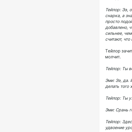
Тейлор: Ээ, 
снарка, а зн
просто подой
добавлено, ч
сильнее, чем
считают, что
Тейлор зачит
молчит.
Тейлор: Ты в
Эми: Ээ, да.
делать того 
Тейлор: Ты 
Эми: Срань г
Тейлор: Здес
удвоение уро