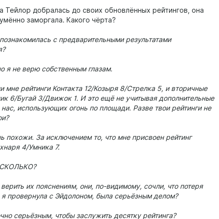
да Тейлор добралась до своих обновлённых рейтингов, она
умённо заморгала. Какого чёрта?
 познакомилась с предварительными результатами
я?
но я не верю собственным глазам.
и мне рейтинги Контакта 12/Козыря 8/Стрелка 5, и вторичные
ик 6/Бугай 3/Движок 1. И это ещё не учитывая дополнительные
 нас, использующих огонь по площади. Разве твои рейтинги не
ои?
ь похожи. За исключением то, что мне присвоен рейтинг
хнаря 4/Умника 7.
 СКОЛЬКО?
 верить их пояснениям, они, по-видимому, сочли, что потеря
 я провернула с Эйдолоном, была серьёзным делом?
чно серьёзным, чтобы заслужить десятку рейтинга?