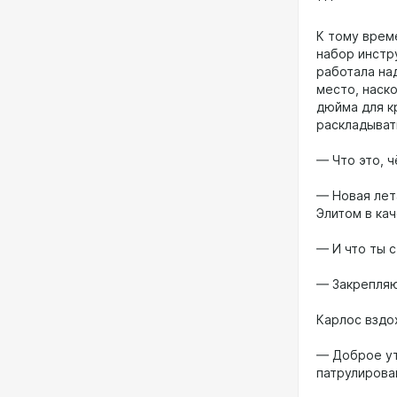
***
К тому врем
набор инстр
работала на
место, наско
дюйма для к
раскладыват
— Что это, ч
— Новая лет
Элитом в кач
— И что ты 
— Закрепляю
Карлос вздо
— Доброе утр
патрулирова