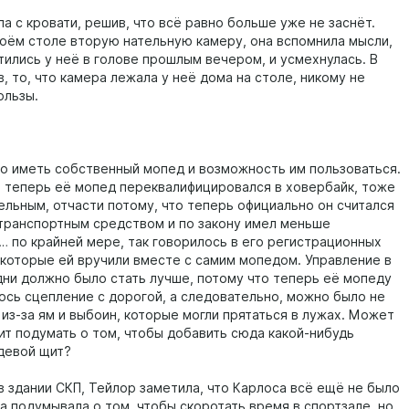
а с кровати, решив, что всё равно больше уже не заснёт.
воём столе вторую нательную камеру, она вспомнила мысли,
тились у неё в голове прошлым вечером, и усмехнулась. В
, то, что камера лежала у неё дома на столе, никому не
ользы.
о иметь собственный мопед и возможность им пользоваться.
то теперь её мопед переквалифицировался в ховербайк, тоже
ельным, отчасти потому, что теперь официально он считался
транспортным средством и по закону имел меньше
… по крайней мере, так говорилось в его регистрационных
 которые ей вручили вместе с самим мопедом. Управление в
ни должно было стать лучше, потому что теперь её мопеду
ось сцепление с дорогой, а следовательно, можно было не
из-за ям и выбоин, которые могли прятаться в лужах. Может
оит подумать о том, чтобы добавить сюда какой-нибудь
девой щит?
в здании СКП, Тейлор заметила, что Карлоса всё ещё не было
а подумывала о том, чтобы скоротать время в спортзале, но