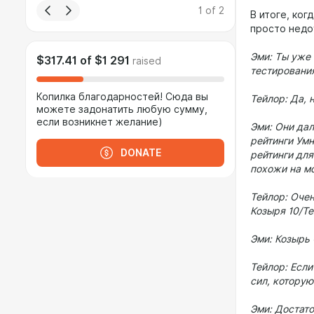
1
of
2
В итоге, ког
просто недо
Эми: Ты уже
$317.41
of
$1 291
raised
тестировани
Копилка благодарностей! Сюда вы
Тейлор: Да, 
можете задонатить любую сумму,
если возникнет желание)
Эми: Они дал
рейтинги Умн
DONATE
рейтинги для
похожи на м
Тейлор: Очен
Козыря 10/Те
Эми: Козырь
Тейлор: Если
сил, которую
Эми: Достато