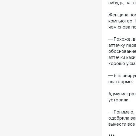
нибудь, на ч
Женщина пос
компьютер. 
чем снова п
— Похоже, вс
аптечку пер
обоснование
аптечки как
хорошо указ
— Я планиру
платформе.
Администрат
устроили.
— Понимаю, 
одобрила ва
вынести всё