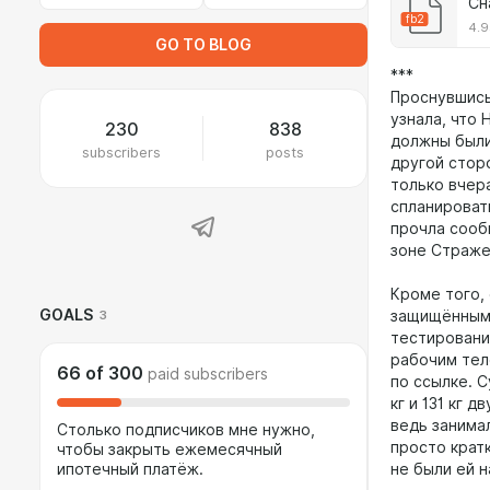
Сн
fb2
4.9
GO TO BLOG
***
Проснувшись
узнала, что 
230
838
должны были
subscribers
posts
другой стор
только вчер
спланироват
прочла сооб
зоне Страже
Кроме того,
GOALS
3
защищённым 
тестировани
рабочим тел
66
of
300
paid subscribers
по ссылке. С
кг и 131 кг 
ведь занима
Столько подписчиков мне нужно,
просто крат
чтобы закрыть ежемесячный
ипотечный платёж.
не были ей 