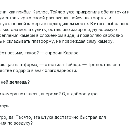
ени, как прибыл Карлос, Тейлор уже прикрепила обе аптечки и
ументов к краю своей распаковавшейся платформы, и
д установкой камеры в подходящем месте. В итоге выбранное
лько она могла судить, оставляло зазор в одну восьмую
репления камеры в сложенном виде, и позволяло свободно
ь и складывать платформу, не повреждая саму камеру.
ёрт возьми, такое? — спросил Карлос.
ающая платформа, — ответила Тейлор. — Предоставлена
естве подарка в знак благодарности.
с ней делаешь?
 камеру вот здесь, впереди? О, и доброе утро.
хнул.
о, да. Так что, эта штука достаточно быстрая для
ния по воздуху?