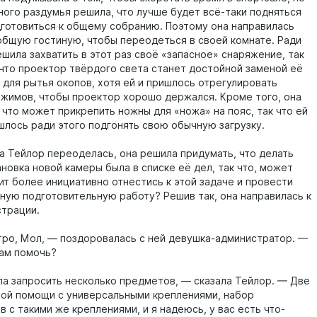
ного раздумья решила, что лучше будет всё-таки подняться
дготовиться к общему собранию. Поэтому она направилась
общую гостиную, чтобы переодеться в своей комнате. Ради
шила захватить в этот раз своё «запасное» снаряжение, так
, что проектор твёрдого света станет достойной заменой её
 для рытья окопов, хотя ей и пришлось отрегулировать
ажимов, чтобы проектор хорошо держался. Кроме того, она
 что может прикрепить ножны для «ножа» на пояс, так что ей
шлось ради этого подгонять свою обычную загрузку.
да Тейлор переоделась, она решила придумать, что делать
новка новой камеры была в списке её дел, так что, может
ит более инициативно отнестись к этой задаче и провести
ную подготовительную работу? Решив так, она направилась к
страции.
ро, Мол, — поздоровалась с ней девушка-администратор. —
вам помочь?
ла запросить несколько предметов, — сказала Тейлор. — Две
рой помощи с универсальными креплениями, набор
 с такими же креплениями, и я надеюсь, у вас есть что-