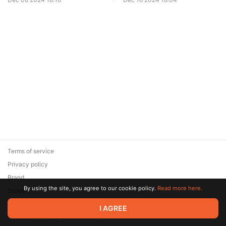
Terms of service
Privacy policy
Brand
By using the site, you agree to our cookie policy.
Read more here.
Support
© 2026 Zaya Solutions Limited. All rights reserved. All trademarks
I AGREE
are the property of their respective owners.