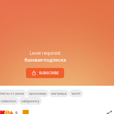
Level required:
базовая подписка
SUBSCRIBE
ппеты от рюка
кроссовер
матрица
worm
 collection
sallypoetry
9