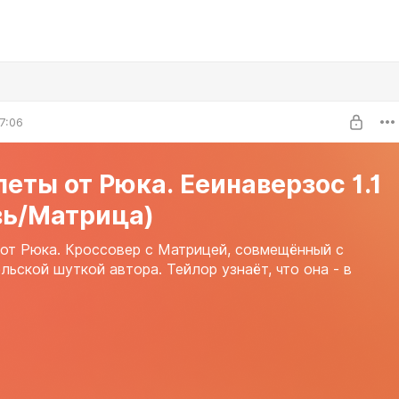
7:06
еты от Рюка. Ееинаверзос 1.1
вь/Матрица)
от Рюка. Кроссовер с Матрицей, совмещённый с
льской шуткой автора. Тейлор узнаёт, что она - в