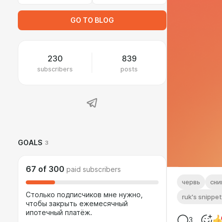
GO TO BLOG
230
839
subscribers
posts
GOALS
3
67
of
300
paid subscribers
червь
сни
Столько подписчиков мне нужно,
ruk's snippet
чтобы закрыть ежемесячный
ипотечный платёж.
3