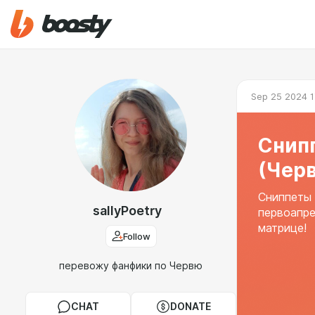
Sep 25 2024 1
Снипп
(Чер
Сниппеты 
sallyPoetry
первоапре
матрице!
Follow
перевожу фанфики по Червю
CHAT
DONATE