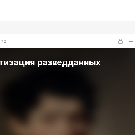
1:12
тизация разведданных