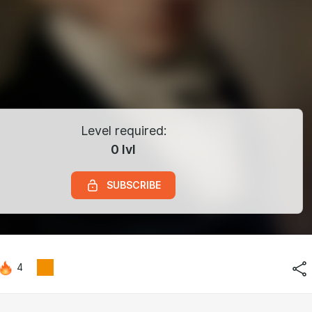
Level required:
0 lvl
SUBSCRIBE
4