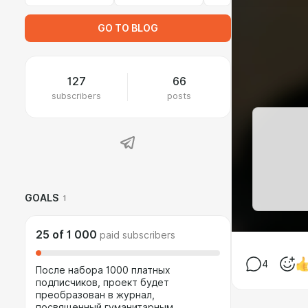
GO TO BLOG
127
66
subscribers
posts
GOALS
1
25
of
1 000
paid subscribers
4
После набора 1000 платных
подписчиков, проект будет
преобразован в журнал,
посвященный гуманитарным