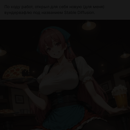
По ходу работ, открыл для себя новую (для меня)
вундервафлю под названием Stable Diffusion.