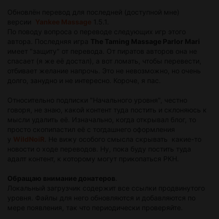
Обновлён перевод для последней (доступной мне)
версии
Yankee Massage
1.5.1.
По поводу вопроса о переводе следующих игр этого
автора. Последняя игра
The Taming Massage Parlor Mari
имеет "защиту" от перевода. От пиратов авторов она не
спасает (я же её достал), а вот ломать, чтобы перевести,
отбивает желание напрочь. Это не невозможно, но очень
долго, занудно и не интересно. Короче, я пас.
Относительно подписки "Начального уровня", честно
говоря, не знаю, какой контент туда постить и склоняюсь к
мысли удалить её. Изначально, когда открывал блог, то
просто скопипастил её с тогдашнего оформления
у
WildNoiR
. Не вижу особого смысла скрывать какие-то
новости о ходе переводов. Ну, пока буду постить туда
адалт контент, к которому могут прикопаться РКН.
Обращаю внимание донатеров
.
Локальный загрузчик содержит все ссылки продвинутого
уровня. Файлы для него обновляются и добавляются по
мере появления, так что периодически проверяйте.