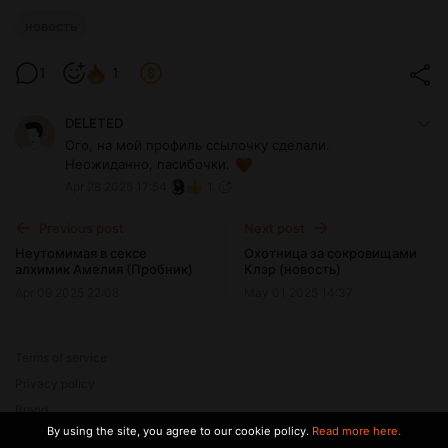
новость
1
1
DELETED
Ого, на мой профиль ссылочку сделали.
Неожиданно, пасибочки.
Apr 28 2025 17:54
1
Previous post
Next post
Неутомимая в сексе
Охотница за сокровищами
алхимик Амелия (Пробник)
Клэр (новость)
Apr 09 2025 22:08
May 01 2025 14:37
Terms of service
Privacy policy
Brand
By using the site, you agree to our cookie policy.
Read more here.
Support