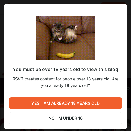
LOG IN
EN
Go to blog
RSV2
Apr 28 2025 16:39
SUBSCRIBE
Неожиданно анценз и пр.
You must be over 18 years old to view this blog
RSV2
creates content for people over 18 years old. Are
you already 18 years old?
YES, I AM ALREADY 18 YEARS OLD
NO, I'M UNDER 18