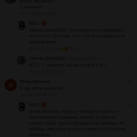
Блеск, Монами~!
C инглиша?
Mar 11 2025 06:28
RSV2
Светик_[Sveta532], японские игры я перевожу с
японского. Смотрим теги + об этом написано в
кратком факе.
Mar 11 2025 11:48
2
Светик_[Sveta532]
Replying to
RSV2
RSV2, — умничка, одним словом (´∀`)
Mar 11 2025 12:10
Игорь Малахов
А где взять саму игру?
Jun 04 2025 16:18
RSV2
Игорь Малахов, купить у автора по ссылке в
оригинальном названии, скачать у пиратов
(ищите сами), купить Продвинутый уровень. Но
вообще, она скоро должна появится на хентаче
бесплатно.