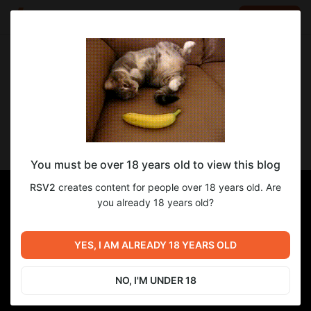
LOG IN
EN
Go to blog
RSV2
Mar 11 2025 03:17
SUBSCRIBE
Неутомимая в сексе Алхимик Фиона
You must be over 18 years old to view this blog
RSV2
creates content for people over 18 years old. Are
you already 18 years old?
YES, I AM ALREADY 18 YEARS OLD
NO, I'M UNDER 18