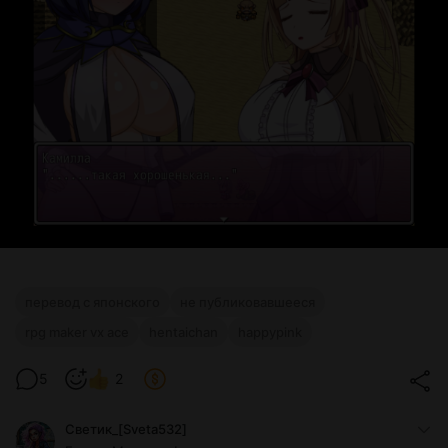
перевод с японского
не публиковавшееся
rpg maker vx ace
hentaichan
happypink
5
2
Светик_[Sveta532]