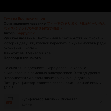
Тема на Rpgmakerunion
Оригинальное название:
フィーネのヤリまくり錬金術～いろん
なオスにヤラれて卒業を目指す物語～
Автор:
happypink
Русское название:
Неутомимая в сексе Алхимик Фиона ～
История девушки, готовой переспать с кучей мужчин ради
окончания школы～
Движок:
RPG Maker VX Ace
Перевод с японского
Не смотря на древность, игра довольно хорошо
анимирована с помощью видеороликов. Хотя до уровня
Экзорцистки ей в этом плане конечно ещё далеко.
Патч-русификатор ставится поверх оригинальной игры v.
1.1.2.8
Русификатор Алхимик Фиона.rar
rar
3.97 Mb